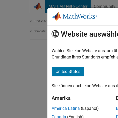
Weiter zum Inhalt
MATLAB Hilfe-Center
Community
Document
Startseite der Dokumentation
Computational Finance
Website auswähl
Wählen Sie eine Website aus, um üb
Grundlage Ihres Standorts empfehle
United States
Sie können auch eine Website aus d
Amerika
América Latina
(Español)
Canada
(English)