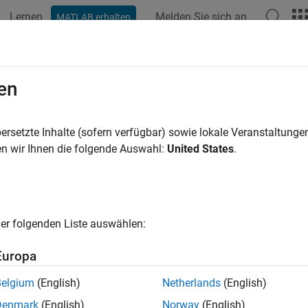
Lernen
Melden Sie sich an
MATLAB erhalten
ation
Examples
Functions
Apps
Videos
Answers
en
ersetzte Inhalte (sofern verfügbar) sowie lokale Veranstaltung
How useful was this informat
n wir Ihnen die folgende Auswahl:
United States
.
er folgenden Liste auswählen:
Europa
Belgium
(English)
Netherlands
(English)
Denmark
(English)
Norway
(English)