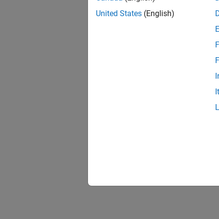
United States
(English)
F
F
I
I