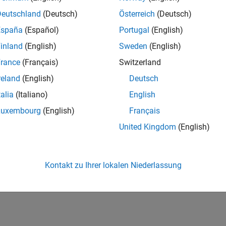
Deutschland
(Deutsch)
Österreich
(Deutsch)
España
(Español)
Portugal
(English)
inland
(English)
Sweden
(English)
rance
(Français)
Switzerland
reland
(English)
Deutsch
talia
(Italiano)
English
Luxembourg
(English)
Français
United Kingdom
(English)
Kontakt zu Ihrer lokalen Niederlassung