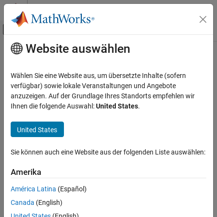
Weiter zum Inhalt
MATLAB Hilfe-Center
Umschaltung für Off-Canvas-Navigation
Website auswählen
Hauptinhalt
Startseite der Dokumentation
Computational Finance
Wählen Sie eine Website aus, um übersetzte Inhalte (sofern
verfügbar) sowie lokale Veranstaltungen und Angebote
anzuzeigen. Auf der Grundlage Ihres Standorts empfehlen wir
How useful was this information?
Ihnen die folgende Auswahl:
United States
.
United States
Sie können auch eine Website aus der folgenden Liste auswählen:
Amerika
América Latina
(Español)
Canada
(English)
United States
(English)