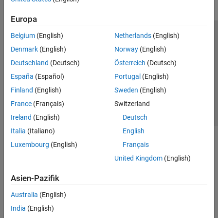
Europa
Belgium
(English)
Netherlands
(English)
Trust Center
Handelsmarken
Datenschutz-Richtlinien
Denmark
(English)
Norway
(English)
Datendiebstahl verhindern
Status von Anwendungen
Kontakt
Deutschland
(Deutsch)
Österreich
(Deutsch)
© 1994-2026 The MathWorks, Inc.
España
(Español)
Portugal
(English)
Finland
(English)
Sweden
(English)
Website auswählen
Deutschland
France
(Français)
Switzerland
Ireland
(English)
Deutsch
Italia
(Italiano)
English
Luxembourg
(English)
Français
United Kingdom
(English)
Asien-Pazifik
Australia
(English)
India
(English)