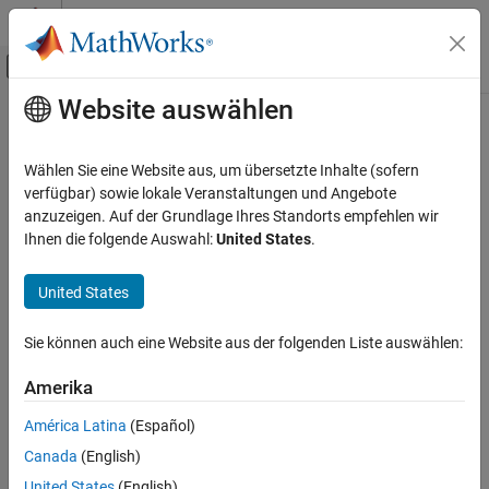
Weiter zum Inhalt
MATLAB Hilfe-Center
Umschaltung für Off-Canvas-Navigation
Website auswählen
Hauptinhalt
Startseite der Dokumentation
Computational Finance
Wählen Sie eine Website aus, um übersetzte Inhalte (sofern
Kategorie
verfügbar) sowie lokale Veranstaltungen und Angebote
How useful was this information?
anzuzeigen. Auf der Grundlage Ihres Standorts empfehlen wir
Database Toolbox
Ihnen die folgende Auswahl:
United States
.
Datafeed Toolbox
Econometrics Toolbox
United States
Financial Instruments Toolbox
Sie können auch eine Website aus der folgenden Liste auswählen:
Financial Toolbox
Risk Management Toolbox
Amerika
Get Started with Risk Management
América Latina
(Español)
Toolbox
Canada
(English)
Consumer Credit Risk
United States
(English)
Corporate Credit Risk