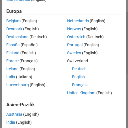
Market Risk
Europa
Insurance Risk
Lifetime Models for Probability of Default
Belgium
(English)
Netherlands
(English)
Trust Center
Handelsmarken
Datenschutz-Richtlinien
Loss Given Default Models
Denmark
(English)
Norway
(English)
Datendiebstahl verhindern
Status von Anwendungen
Kontakt
Exposure at Default Models
Deutschland
(Deutsch)
Österreich
(Deutsch)
© 1994-2026 The MathWorks, Inc.
Climate Risk
España
(Español)
Portugal
(English)
Risk Model Validation
Finland
(English)
Sweden
(English)
Model Risk Management with
Website auswählen
Deutschland
Modelscape
France
(Français)
Switzerland
Spreadsheet Link
Ireland
(English)
Deutsch
Italia
(Italiano)
English
Luxembourg
(English)
Français
United Kingdom
(English)
Asien-Pazifik
Australia
(English)
India
(English)