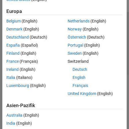
Europa
Belgium
(English)
Netherlands
(English)
Trust Center
Handelsmarken
Datenschutz-Richtlinien
Denmark
(English)
Norway
(English)
Datendiebstahl verhindern
Status von Anwendungen
Kontakt
Deutschland
(Deutsch)
Österreich
(Deutsch)
© 1994-2026 The MathWorks, Inc.
España
(Español)
Portugal
(English)
Finland
(English)
Sweden
(English)
Website auswählen
Deutschland
France
(Français)
Switzerland
Ireland
(English)
Deutsch
Italia
(Italiano)
English
Luxembourg
(English)
Français
United Kingdom
(English)
Asien-Pazifik
Australia
(English)
India
(English)