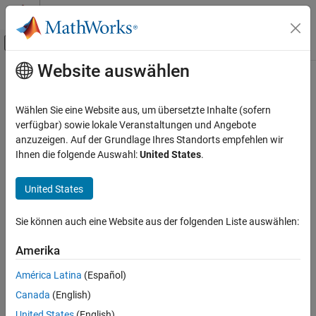
Weiter zum Inhalt
MATLAB Hilfe-Center
Umschaltung für Off-Canvas-Navigation
Website auswählen
Hauptinhalt
Startseite der Dokumentation
RF and Mixed Signal
Wählen Sie eine Website aus, um übersetzte Inhalte (sofern
verfügbar) sowie lokale Veranstaltungen und Angebote
anzuzeigen. Auf der Grundlage Ihres Standorts empfehlen wir
How useful was this information?
Ihnen die folgende Auswahl:
United States
.
United States
Sie können auch eine Website aus der folgenden Liste auswählen:
Amerika
América Latina
(Español)
Canada
(English)
United States
(English)