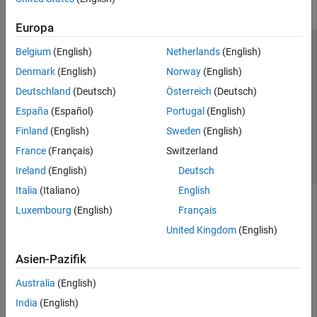
Europa
Belgium
(English)
Netherlands
(English)
Trust Center
Handelsmarken
Datenschutz-Richtlinien
Denmark
(English)
Norway
(English)
Datendiebstahl verhindern
Status von Anwendungen
Kontakt
Deutschland
(Deutsch)
Österreich
(Deutsch)
© 1994-2026 The MathWorks, Inc.
España
(Español)
Portugal
(English)
Finland
(English)
Sweden
(English)
Website auswählen
Deutschland
France
(Français)
Switzerland
Ireland
(English)
Deutsch
Italia
(Italiano)
English
Luxembourg
(English)
Français
United Kingdom
(English)
Asien-Pazifik
Australia
(English)
India
(English)