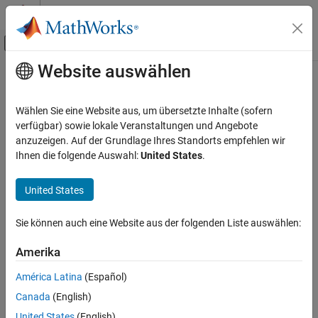
Weiter zum Inhalt
MATLAB Hilfe-Center
Umschaltung für Off-Canvas-Navigation
Website auswählen
Hauptinhalt
Startseite der Dokumentation
RF and Mixed Signal
Wählen Sie eine Website aus, um übersetzte Inhalte (sofern
verfügbar) sowie lokale Veranstaltungen und Angebote
How useful was this information?
anzuzeigen. Auf der Grundlage Ihres Standorts empfehlen wir
Ihnen die folgende Auswahl:
United States
.
United States
Sie können auch eine Website aus der folgenden Liste auswählen:
Amerika
América Latina
(Español)
Canada
(English)
United States
(English)