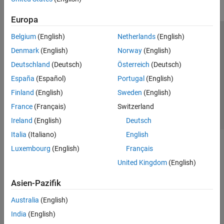
Europa
Belgium
(English)
Netherlands
(English)
Trust Center
Handelsmarken
Datenschutz-Richtlinien
Denmark
(English)
Norway
(English)
Datendiebstahl verhindern
Status von Anwendungen
Kontakt
Deutschland
(Deutsch)
Österreich
(Deutsch)
© 1994-2026 The MathWorks, Inc.
España
(Español)
Portugal
(English)
Finland
(English)
Sweden
(English)
Website auswählen
Deutschland
France
(Français)
Switzerland
Ireland
(English)
Deutsch
Italia
(Italiano)
English
Luxembourg
(English)
Français
United Kingdom
(English)
Asien-Pazifik
Australia
(English)
India
(English)