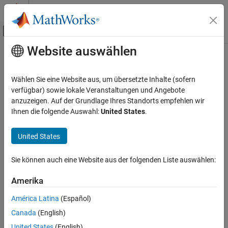
Weiter zum Inhalt
MATLAB Hilfe-Center
Umschaltung für Off-Canvas-Navigation
Website auswählen
Hauptinhalt
Startseite der Dokumentation
Control Systems
Wählen Sie eine Website aus, um übersetzte Inhalte (sofern
verfügbar) sowie lokale Veranstaltungen und Angebote
How useful was this information?
anzuzeigen. Auf der Grundlage Ihres Standorts empfehlen wir
Ihnen die folgende Auswahl:
United States
.
United States
Sie können auch eine Website aus der folgenden Liste auswählen:
Amerika
América Latina
(Español)
Canada
(English)
United States
(English)