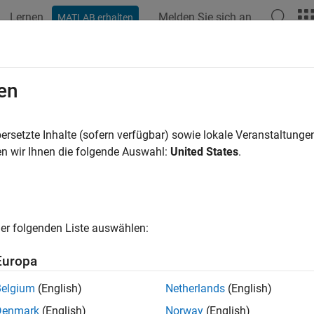
Lernen
Melden Sie sich an
MATLAB erhalten
ation
Examples
Functions
Blocks
Apps
Videos
en
ersetzte Inhalte (sofern verfügbar) sowie lokale Veranstaltung
How useful was this informat
n wir Ihnen die folgende Auswahl:
United States
.
er folgenden Liste auswählen:
Europa
Belgium
(English)
Netherlands
(English)
Denmark
(English)
Norway
(English)