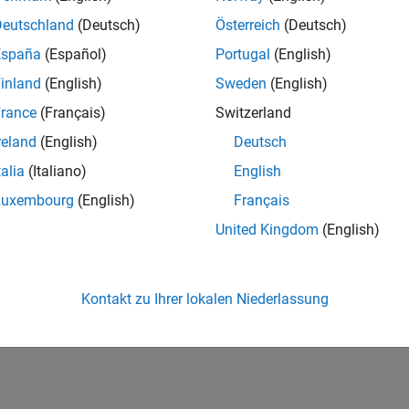
Deutschland
(Deutsch)
Österreich
(Deutsch)
España
(Español)
Portugal
(English)
inland
(English)
Sweden
(English)
rance
(Français)
Switzerland
reland
(English)
Deutsch
talia
(Italiano)
English
Luxembourg
(English)
Français
United Kingdom
(English)
Kontakt zu Ihrer lokalen Niederlassung