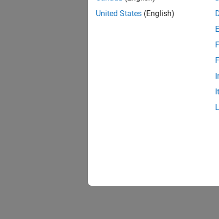
United States
(English)
F
F
I
I