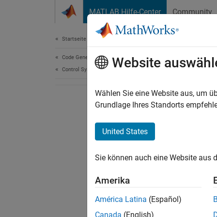
Weiter zum Inhalt
MATLAB Hilfe-Center
Community
Document
Startseite der Dokumentation
Code Generation
Website auswähl
Control Systems
Wählen Sie eine Website aus, um üb
Grundlage Ihres Standorts empfehle
United States
Sie können auch eine Website aus d
Amerika
América Latina
(Español)
Canada
(English)