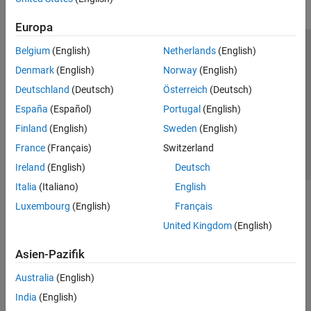
Europa
Belgium
(English)
Netherlands
(English)
Trust Center
Handelsmarken
Datenschutz-Richtlinien
Denmark
(English)
Norway
(English)
Datendiebstahl verhindern
Status von Anwendungen
Kontakt
Deutschland
(Deutsch)
Österreich
(Deutsch)
© 1994-2026 The MathWorks, Inc.
España
(Español)
Portugal
(English)
Finland
(English)
Sweden
(English)
Website auswählen
Deutschland
France
(Français)
Switzerland
Ireland
(English)
Deutsch
Italia
(Italiano)
English
Luxembourg
(English)
Français
United Kingdom
(English)
Asien-Pazifik
Australia
(English)
India
(English)