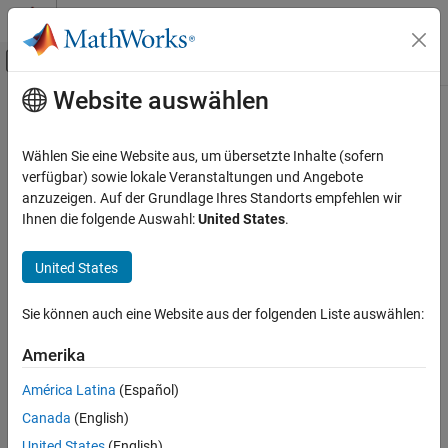
Weiter zum Inhalt
MATLAB Hilfe-Center
Umschaltung für Off-Canvas-Navigation
Website auswählen
Hauptinhalt
Startseite der Dokumentation
Code Generation
Wählen Sie eine Website aus, um übersetzte Inhalte (sofern
Control Systems
verfügbar) sowie lokale Veranstaltungen und Angebote
anzuzeigen. Auf der Grundlage Ihres Standorts empfehlen wir
How useful was this information?
Ihnen die folgende Auswahl:
United States
.
United States
Sie können auch eine Website aus der folgenden Liste auswählen:
Amerika
América Latina
(Español)
Canada
(English)
United States
(English)