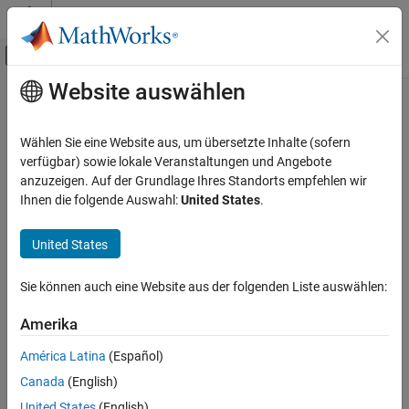
Weiter zum Inhalt
MATLAB Hilfe-Center
Umschaltung für Off-Canvas-Navigation
Website auswählen
Hauptinhalt
Startseite der Dokumentation
Code Generation
Wählen Sie eine Website aus, um übersetzte Inhalte (sofern
Control Systems
verfügbar) sowie lokale Veranstaltungen und Angebote
anzuzeigen. Auf der Grundlage Ihres Standorts empfehlen wir
How useful was this information?
Ihnen die folgende Auswahl:
United States
.
United States
Sie können auch eine Website aus der folgenden Liste auswählen:
Amerika
América Latina
(Español)
Canada
(English)
United States
(English)