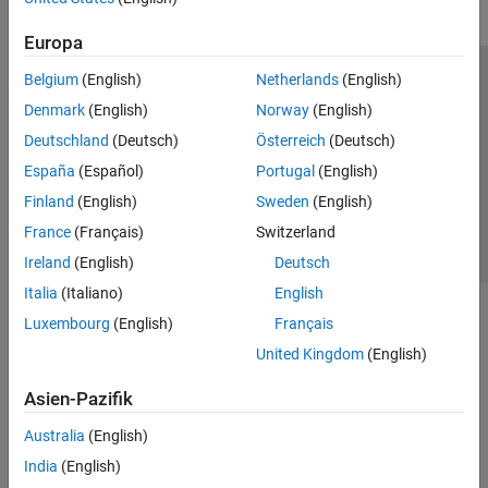
Europa
Belgium
(English)
Netherlands
(English)
Trust Center
Handelsmarken
Datenschutz-Richtlinien
Denmark
(English)
Norway
(English)
Datendiebstahl verhindern
Status von Anwendungen
Kontakt
Deutschland
(Deutsch)
Österreich
(Deutsch)
© 1994-2026 The MathWorks, Inc.
España
(Español)
Portugal
(English)
Finland
(English)
Sweden
(English)
Website auswählen
Deutschland
France
(Français)
Switzerland
Ireland
(English)
Deutsch
Italia
(Italiano)
English
Luxembourg
(English)
Français
United Kingdom
(English)
Asien-Pazifik
Australia
(English)
India
(English)