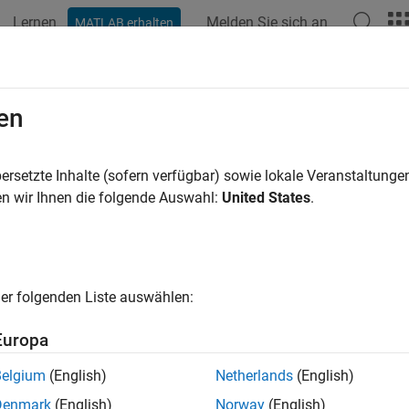
Lernen
Melden Sie sich an
MATLAB erhalten
ation
Examples
Functions
Blocks
Apps
Videos
en
ersetzte Inhalte (sofern verfügbar) sowie lokale Veranstaltung
How useful was this informat
n wir Ihnen die folgende Auswahl:
United States
.
er folgenden Liste auswählen:
Europa
Belgium
(English)
Netherlands
(English)
Denmark
(English)
Norway
(English)