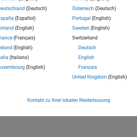
Deutschland
(Deutsch)
Österreich
(Deutsch)
España
(Español)
Portugal
(English)
inland
(English)
Sweden
(English)
rance
(Français)
Switzerland
reland
(English)
Deutsch
talia
(Italiano)
English
Luxembourg
(English)
Français
United Kingdom
(English)
Kontakt zu Ihrer lokalen Niederlassung