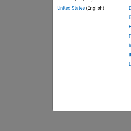
United States
(English)
F
F
I
I