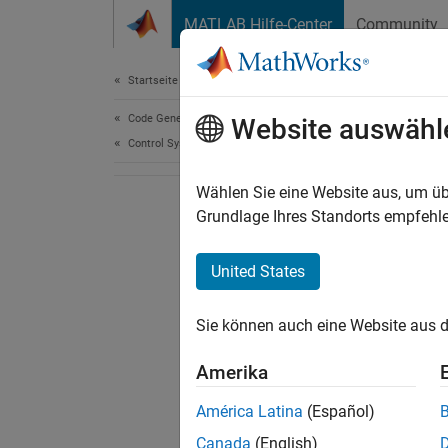
Weiter zum Inhalt
MATLAB Hilfe-Center
Community
Document
Startseite der Dokumentation
Code Generation
Website auswähl
Control Systems
Wählen Sie eine Website aus, um üb
Grundlage Ihres Standorts empfehle
United States
Sie können auch eine Website aus d
Amerika
América Latina
(Español)
Canada
(English)