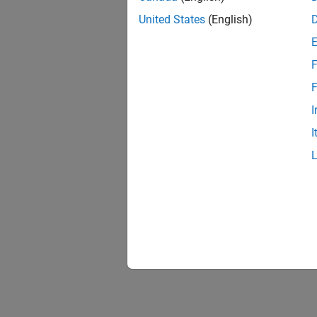
United States
(English)
F
F
I
I