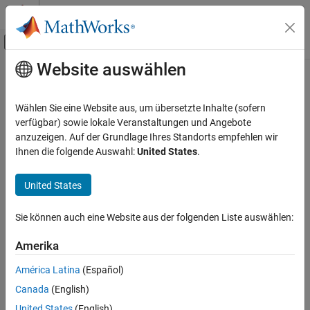
Weiter zum Inhalt
MATLAB Hilfe-Center
Umschaltung für Off-Canvas-Navigation
Website auswählen
Hauptinhalt
Startseite der Dokumentation
Code Generation
Wählen Sie eine Website aus, um übersetzte Inhalte (sofern
Control Systems
verfügbar) sowie lokale Veranstaltungen und Angebote
anzuzeigen. Auf der Grundlage Ihres Standorts empfehlen wir
How useful was this information?
Ihnen die folgende Auswahl:
United States
.
United States
Sie können auch eine Website aus der folgenden Liste auswählen:
Amerika
América Latina
(Español)
Canada
(English)
United States
(English)