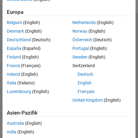
Europa
Belgium
(English)
Netherlands
(English)
Trust Center
Handelsmarken
Datenschutz-Richtlinien
Denmark
(English)
Norway
(English)
Datendiebstahl verhindern
Status von Anwendungen
Kontakt
Deutschland
(Deutsch)
Österreich
(Deutsch)
© 1994-2026 The MathWorks, Inc.
España
(Español)
Portugal
(English)
Finland
(English)
Sweden
(English)
Website auswählen
Deutschland
France
(Français)
Switzerland
Ireland
(English)
Deutsch
Italia
(Italiano)
English
Luxembourg
(English)
Français
United Kingdom
(English)
Asien-Pazifik
Australia
(English)
India
(English)