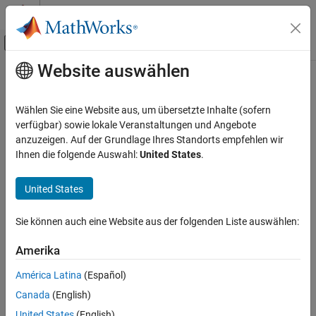
Weiter zum Inhalt
MATLAB Hilfe-Center
Umschaltung für Off-Canvas-Navigation
Website auswählen
Hauptinhalt
Startseite der Dokumentation
Code Generation
Wählen Sie eine Website aus, um übersetzte Inhalte (sofern
Control Systems
verfügbar) sowie lokale Veranstaltungen und Angebote
anzuzeigen. Auf der Grundlage Ihres Standorts empfehlen wir
How useful was this information?
Ihnen die folgende Auswahl:
United States
.
United States
Sie können auch eine Website aus der folgenden Liste auswählen:
Amerika
América Latina
(Español)
Canada
(English)
United States
(English)