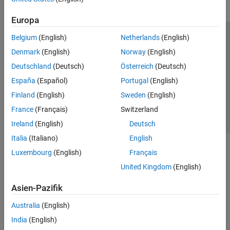
Europa
Belgium
(English)
Netherlands
(English)
Trust Center
Handelsmarken
Datenschutz-Richtlinien
Denmark
(English)
Norway
(English)
Datendiebstahl verhindern
Status von Anwendungen
Kontakt
Deutschland
(Deutsch)
Österreich
(Deutsch)
© 1994-2026 The MathWorks, Inc.
España
(Español)
Portugal
(English)
Finland
(English)
Sweden
(English)
Website auswählen
Deutschland
France
(Français)
Switzerland
Ireland
(English)
Deutsch
Italia
(Italiano)
English
Luxembourg
(English)
Français
United Kingdom
(English)
Asien-Pazifik
Australia
(English)
India
(English)