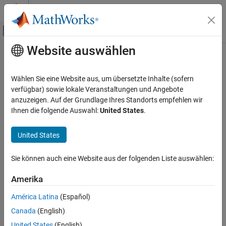
Weiter zum Inhalt
MATLAB Hilfe-Center
Umschaltung für Off-Canvas-Navigation
Website auswählen
Hauptinhalt
Startseite der Dokumentation
Code Generation
Wählen Sie eine Website aus, um übersetzte Inhalte (sofern
Control Systems
verfügbar) sowie lokale Veranstaltungen und Angebote
anzuzeigen. Auf der Grundlage Ihres Standorts empfehlen wir
How useful was this information?
Ihnen die folgende Auswahl:
United States
.
United States
Sie können auch eine Website aus der folgenden Liste auswählen:
Amerika
América Latina
(Español)
Canada
(English)
United States
(English)