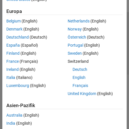
Europa
Belgium
(English)
Netherlands
(English)
Trust Center
Handelsmarken
Datenschutz-Richtlinien
Denmark
(English)
Norway
(English)
Datendiebstahl verhindern
Status von Anwendungen
Kontakt
Deutschland
(Deutsch)
Österreich
(Deutsch)
© 1994-2026 The MathWorks, Inc.
España
(Español)
Portugal
(English)
Finland
(English)
Sweden
(English)
Website auswählen
Deutschland
France
(Français)
Switzerland
Ireland
(English)
Deutsch
Italia
(Italiano)
English
Luxembourg
(English)
Français
United Kingdom
(English)
Asien-Pazifik
Australia
(English)
India
(English)