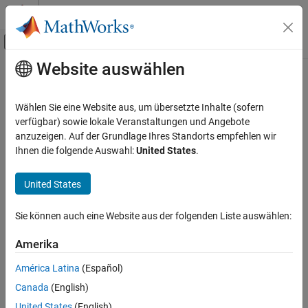
Weiter zum Inhalt
MATLAB Hilfe-Center
Umschaltung für Off-Canvas-Navigation
Website auswählen
Hauptinhalt
Startseite der Dokumentation
Code Generation
Wählen Sie eine Website aus, um übersetzte Inhalte (sofern
Control Systems
verfügbar) sowie lokale Veranstaltungen und Angebote
anzuzeigen. Auf der Grundlage Ihres Standorts empfehlen wir
How useful was this information?
Ihnen die folgende Auswahl:
United States
.
United States
Sie können auch eine Website aus der folgenden Liste auswählen:
Amerika
América Latina
(Español)
Canada
(English)
United States
(English)