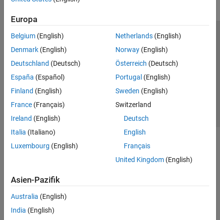
Europa
Belgium
(English)
Netherlands
(English)
Trust Center
Handelsmarken
Datenschutz-Richtlinien
Denmark
(English)
Norway
(English)
Datendiebstahl verhindern
Status von Anwendungen
Kontakt
Deutschland
(Deutsch)
Österreich
(Deutsch)
© 1994-2026 The MathWorks, Inc.
España
(Español)
Portugal
(English)
Finland
(English)
Sweden
(English)
Website auswählen
Deutschland
France
(Français)
Switzerland
Ireland
(English)
Deutsch
Italia
(Italiano)
English
Luxembourg
(English)
Français
United Kingdom
(English)
Asien-Pazifik
Australia
(English)
India
(English)