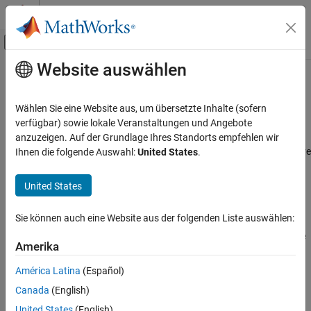
Weiter zum Inhalt
MATLAB Hilfe-Center
Umschaltung für Off-Canvas-Navigation
Website auswählen
Hauptinhalt
Startseite der Dokumentation
Start address
Code Generation
Wählen Sie eine Website aus, um übersetzte Inhalte (sofern
Control Systems
Starting address of the input register
verfügbar) sowie lokale Veranstaltungen und Angebote
anzuzeigen. Auf der Grundlage Ihres Standorts empfehlen wir
Raspberry Pi Blockset
Model Configuration Pane:
Hardware Implementation / Hardware
Ihnen die folgende Auswahl:
United States
.
Peripherals
board settings / Target hardware resources / Groups / Modbus
Communication
properties
United States
Modbus
Description
Sie können auch eine Website aus der folgenden Liste auswählen:
Start address
The
Start address
parameter specifies the starting address of the
ON THIS PAGE
Amerika
input register.
Description
América Latina
(Español)
Dependencies
Dependencies
Canada
(English)
Settings
To enable this parameter, select
Configure Input registers
.
United States
(English)
Recommended Settings