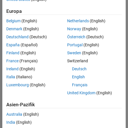
Programmatic Use
Settings
Europa
Version History
(default)
Belgium
(English)
Netherlands
(English)
0
Starting address of the input register.
Denmark
(English)
Norway
(English)
Deutschland
(Deutsch)
Österreich
(Deutsch)
Recommended Settings
España
(Español)
Portugal
(English)
No recommendation.
Finland
(English)
Sweden
(English)
France
(Français)
Switzerland
Programmatic Use
Ireland
(English)
Deutsch
No programmatic use is available.
Italia
(Italiano)
English
Version History
Luxembourg
(English)
Français
United Kingdom
(English)
Introduced in R2021a
Asien-Pazifik
How useful was this information?
Australia
(English)
India
(English)