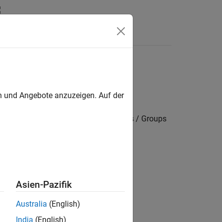
Answers
en und Angebote anzuzeigen. Auf der
 settings / Target hardware resources / Groups
Asien-Pazifik
Australia
(English)
India
(English)