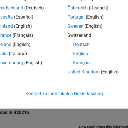
Deutschland
(Deutsch)
Österreich
(Deutsch)
ings
España
(Español)
Portugal
(English)
lt)
inland
(English)
Sweden
(English)
of input registers.
rance
(Français)
Switzerland
reland
(English)
Deutsch
mmended Settings
talia
(Italiano)
English
ommendation.
Luxembourg
(English)
Français
United Kingdom
(English)
rammatic Use
grammatic use is available.
Kontakt zu Ihrer lokalen Niederlassung
ion History
uced in R2021a
How useful was this informat