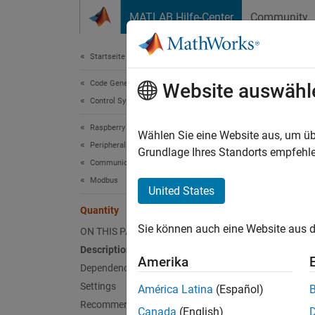
Weiter zum Inhalt
MATLAB Hilfe-Center
Community
Document
Startseite der Dokumentation
Code Generation
Qua
Website auswähl
Control Systems
Raspberry Pi Blockset
Number 
Wählen Sie eine Website aus, um üb
Peripherals
Grundlage Ihres Standorts empfehle
Communication
Model 
Modbus
/ Modb
United States
Quantity
Desc
Sie können auch eine Website aus d
ON THIS PAGE
The
Qu
Description
Amerika
Dependencies
Depe
Settings
América Latina
(Español)
Recommended Settings
Canada
(English)
To enab