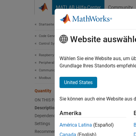
Weiter zum Inhalt
MATLAB Hilfe-Center
Community
Document
Startseite der Dokumentation
Code Generation
Qua
Website auswähl
Control Systems
Raspberry Pi Blockset
Number 
Wählen Sie eine Website aus, um üb
Peripherals
Grundlage Ihres Standorts empfehle
Communication
Model 
Modbus
/ Modb
United States
Quantity
Desc
Sie können auch eine Website aus d
ON THIS PAGE
The
Qu
Description
Amerika
Dependencies
Depe
Settings
América Latina
(Español)
Recommended Settings
Canada
(English)
To enab