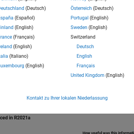
Deutschland
(Deutsch)
Österreich
(Deutsch)
ings
España
(Español)
Portugal
(English)
inland
(English)
Sweden
(English)
of holding registers.
rance
(Français)
Switzerland
reland
(English)
Deutsch
mmended Settings
talia
(Italiano)
English
ommendation.
Luxembourg
(English)
Français
United Kingdom
(English)
rammatic Use
grammatic use is available.
Kontakt zu Ihrer lokalen Niederlassung
ion History
uced in R2021a
How useful was this informat