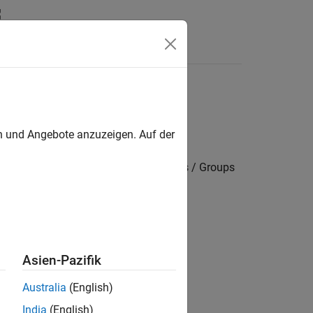
Answers
en und Angebote anzuzeigen. Auf der
 settings / Target hardware resources / Groups
Asien-Pazifik
Australia
(English)
India
(English)