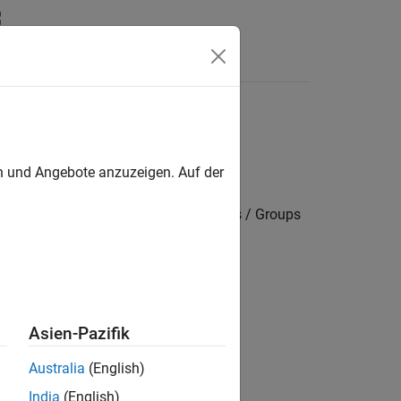
Answers
en und Angebote anzuzeigen. Auf der
 settings / Target hardware resources / Groups
 input register.
Asien-Pazifik
Australia
(English)
India
(English)