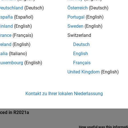
Deutschland
(Deutsch)
Österreich
(Deutsch)
ings
España
(Español)
Portugal
(English)
lt)
inland
(English)
Sweden
(English)
g address of the discrete input register.
rance
(Français)
Switzerland
reland
(English)
Deutsch
mmended Settings
talia
(Italiano)
English
ommendation.
Luxembourg
(English)
Français
United Kingdom
(English)
rammatic Use
grammatic use is available.
Kontakt zu Ihrer lokalen Niederlassung
ion History
uced in R2021a
How useful was this informat