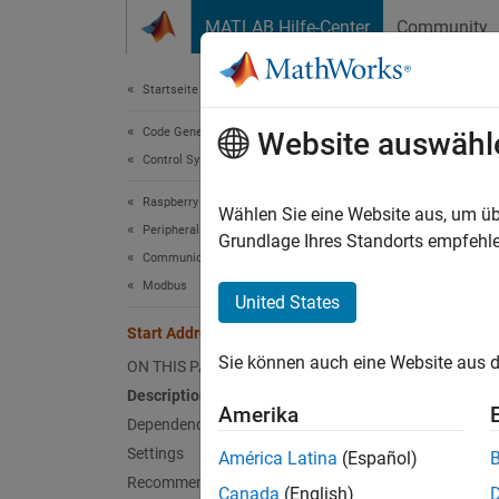
Weiter zum Inhalt
MATLAB Hilfe-Center
Community
Document
Startseite der Dokumentation
Code Generation
Sta
Website auswähl
Control Systems
Raspberry Pi Blockset
Startin
Wählen Sie eine Website aus, um üb
Peripherals
Grundlage Ihres Standorts empfehle
Communication
Model 
Modbus
/ Modb
United States
Start Address
Desc
Sie können auch eine Website aus d
ON THIS PAGE
The
St
Description
Amerika
Dependencies
Depe
Settings
América Latina
(Español)
Recommended Settings
Canada
(English)
To enab