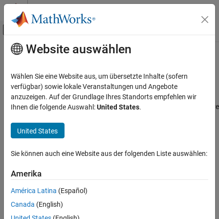
Weiter zum Inhalt
MATLAB Hilfe-Center
Umschaltung für Off-Canvas-Navigation
Website auswählen
Hauptinhalt
Startseite der Dokumentation
Quantity
Code Generation
Wählen Sie eine Website aus, um übersetzte Inhalte (sofern
Control Systems
Number of coil registers
verfügbar) sowie lokale Veranstaltungen und Angebote
anzuzeigen. Auf der Grundlage Ihres Standorts empfehlen wir
Raspberry Pi Blockset
Model Configuration Pane:
Hardware Implementation / Hardware
Ihnen die folgende Auswahl:
United States
.
Peripherals
board settings / Target hardware resources / Groups / Modbus
Communication
properties
United States
Modbus
Description
Sie können auch eine Website aus der folgenden Liste auswählen:
Quantity
The
Quantity
parameter defines the number of coil registers.
ON THIS PAGE
Amerika
Description
Dependencies
América Latina
(Español)
Dependencies
Canada
(English)
To enable this parameter, select
Configure Coils
.
Settings
United States
(English)
Recommended Settings