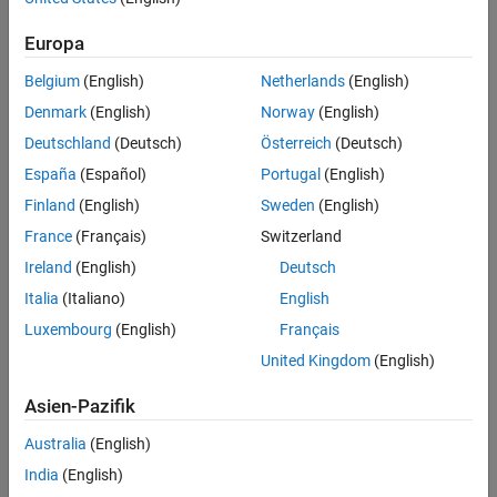
Settings
Programmatic Use
Europa
Version History
(default)
1
Number of coil registers.
Belgium
(English)
Netherlands
(English)
Denmark
(English)
Norway
(English)
Recommended Settings
Deutschland
(Deutsch)
Österreich
(Deutsch)
No recommendation.
España
(Español)
Portugal
(English)
Finland
(English)
Sweden
(English)
Programmatic Use
France
(Français)
Switzerland
No programmatic use is available.
Ireland
(English)
Deutsch
Italia
(Italiano)
English
Version History
Luxembourg
(English)
Français
Introduced in R2021a
United Kingdom
(English)
How useful was this information?
Asien-Pazifik
Australia
(English)
India
(English)