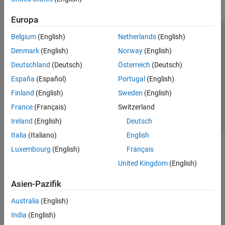
Europa
Belgium
(English)
Netherlands
(English)
Trust Center
Handelsmarken
Datenschutz-Richtlinien
Denmark
(English)
Norway
(English)
Datendiebstahl verhindern
Status von Anwendungen
Kontakt
Deutschland
(Deutsch)
Österreich
(Deutsch)
© 1994-2026 The MathWorks, Inc.
España
(Español)
Portugal
(English)
Finland
(English)
Sweden
(English)
Website auswählen
Deutschland
France
(Français)
Switzerland
Ireland
(English)
Deutsch
Italia
(Italiano)
English
Luxembourg
(English)
Français
United Kingdom
(English)
Asien-Pazifik
Australia
(English)
India
(English)