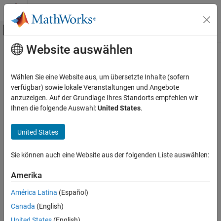
Weiter zum Inhalt
MATLAB Hilfe-Center
Umschaltung für Off-Canvas-Navigation
Website auswählen
Hauptinhalt
Startseite der Dokumentation
Code Generation
Wählen Sie eine Website aus, um übersetzte Inhalte (sofern
Control Systems
verfügbar) sowie lokale Veranstaltungen und Angebote
How useful was this information?
anzuzeigen. Auf der Grundlage Ihres Standorts empfehlen wir
Ihnen die folgende Auswahl:
United States
.
United States
Sie können auch eine Website aus der folgenden Liste auswählen:
Amerika
América Latina
(Español)
Canada
(English)
United States
(English)