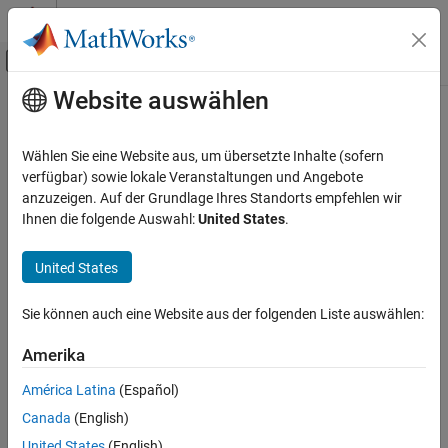
Weiter zum Inhalt
MATLAB Hilfe-Center
Umschaltung für Off-Canvas-Navigation
Website auswählen
Hauptinhalt
Startseite der Dokumentation
Code Generation
Wählen Sie eine Website aus, um übersetzte Inhalte (sofern
Control Systems
verfügbar) sowie lokale Veranstaltungen und Angebote
How useful was this information?
anzuzeigen. Auf der Grundlage Ihres Standorts empfehlen wir
Ihnen die folgende Auswahl:
United States
.
United States
Sie können auch eine Website aus der folgenden Liste auswählen:
Amerika
América Latina
(Español)
Canada
(English)
United States
(English)