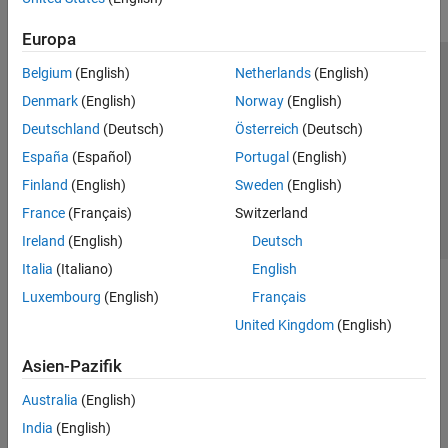
Europa
Belgium
(English)
Netherlands
(English)
Trust Center
Handelsmarken
Datenschutz-Richtlinien
Denmark
(English)
Norway
(English)
Datendiebstahl verhindern
Status von Anwendungen
Kontakt
Deutschland
(Deutsch)
Österreich
(Deutsch)
© 1994-2026 The MathWorks, Inc.
España
(Español)
Portugal
(English)
Finland
(English)
Sweden
(English)
Website auswählen
Deutschland
France
(Français)
Switzerland
Ireland
(English)
Deutsch
Italia
(Italiano)
English
Luxembourg
(English)
Français
United Kingdom
(English)
Asien-Pazifik
Australia
(English)
India
(English)