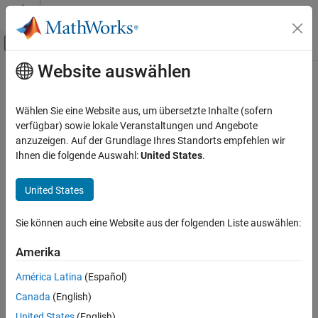
Weiter zum Inhalt
MATLAB Hilfe-Center
Umschaltung für Off-Canvas-Navigation
Website auswählen
Hauptinhalt
Startseite der Dokumentation
Code Generation
Wählen Sie eine Website aus, um übersetzte Inhalte (sofern
Control Systems
verfügbar) sowie lokale Veranstaltungen und Angebote
How useful was this information?
anzuzeigen. Auf der Grundlage Ihres Standorts empfehlen wir
Ihnen die folgende Auswahl:
United States
.
United States
Sie können auch eine Website aus der folgenden Liste auswählen:
Amerika
América Latina
(Español)
Canada
(English)
United States
(English)