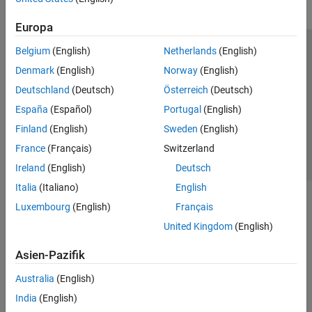
Europa
Belgium
(English)
Netherlands
(English)
Trust Center
Handelsmarken
Datenschutz-Richtlinien
Denmark
(English)
Norway
(English)
Datendiebstahl verhindern
Status von Anwendungen
Kontakt
Deutschland
(Deutsch)
Österreich
(Deutsch)
© 1994-2026 The MathWorks, Inc.
España
(Español)
Portugal
(English)
Finland
(English)
Sweden
(English)
Website auswählen
Deutschland
France
(Français)
Switzerland
Ireland
(English)
Deutsch
Italia
(Italiano)
English
Luxembourg
(English)
Français
United Kingdom
(English)
Asien-Pazifik
Australia
(English)
India
(English)