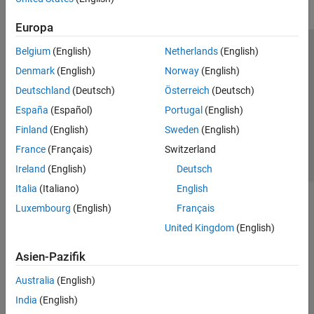
Europa
Belgium
(English)
Netherlands
(English)
Trust Center
Handelsmarken
Datenschutz-Richtlinien
Denmark
(English)
Norway
(English)
Datendiebstahl verhindern
Status von Anwendungen
Kontakt
Deutschland
(Deutsch)
Österreich
(Deutsch)
© 1994-2026 The MathWorks, Inc.
España
(Español)
Portugal
(English)
Finland
(English)
Sweden
(English)
Website auswählen
Deutschland
France
(Français)
Switzerland
Ireland
(English)
Deutsch
Italia
(Italiano)
English
Luxembourg
(English)
Français
United Kingdom
(English)
Asien-Pazifik
Australia
(English)
India
(English)