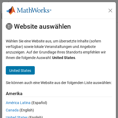
Weiter zum Inhalt
MATLAB Hilfe-Center
Umschaltung für Off-Canvas-Navigation
Website auswählen
Hauptinhalt
Startseite der Dokumentation
Code Generation
Wählen Sie eine Website aus, um übersetzte Inhalte (sofern
Control Systems
verfügbar) sowie lokale Veranstaltungen und Angebote
How useful was this information?
anzuzeigen. Auf der Grundlage Ihres Standorts empfehlen wir
Ihnen die folgende Auswahl:
United States
.
United States
Sie können auch eine Website aus der folgenden Liste auswählen:
Amerika
América Latina
(Español)
Canada
(English)
United States
(English)