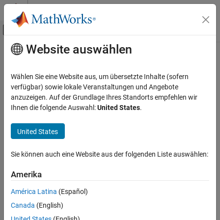
Weiter zum Inhalt
MATLAB Hilfe-Center
Umschaltung für Off-Canvas-Navigation
Website auswählen
Hauptinhalt
Startseite der Dokumentation
Code Generation
Wählen Sie eine Website aus, um übersetzte Inhalte (sofern
Control Systems
verfügbar) sowie lokale Veranstaltungen und Angebote
How useful was this information?
anzuzeigen. Auf der Grundlage Ihres Standorts empfehlen wir
Ihnen die folgende Auswahl:
United States
.
United States
Sie können auch eine Website aus der folgenden Liste auswählen:
Amerika
América Latina
(Español)
Canada
(English)
United States
(English)