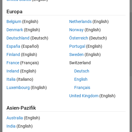
Europa
Belgium
(English)
Netherlands
(English)
Trust Center
Handelsmarken
Datenschutz-Richtlinien
Denmark
(English)
Norway
(English)
Datendiebstahl verhindern
Status von Anwendungen
Kontakt
Deutschland
(Deutsch)
Österreich
(Deutsch)
© 1994-2026 The MathWorks, Inc.
España
(Español)
Portugal
(English)
Finland
(English)
Sweden
(English)
Website auswählen
Deutschland
France
(Français)
Switzerland
Ireland
(English)
Deutsch
Italia
(Italiano)
English
Luxembourg
(English)
Français
United Kingdom
(English)
Asien-Pazifik
Australia
(English)
India
(English)