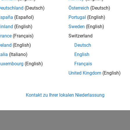
Deutschland
(Deutsch)
Österreich
(Deutsch)
España
(Español)
Portugal
(English)
inland
(English)
Sweden
(English)
rance
(Français)
Switzerland
reland
(English)
Deutsch
talia
(Italiano)
English
Luxembourg
(English)
Français
United Kingdom
(English)
Kontakt zu Ihrer lokalen Niederlassung