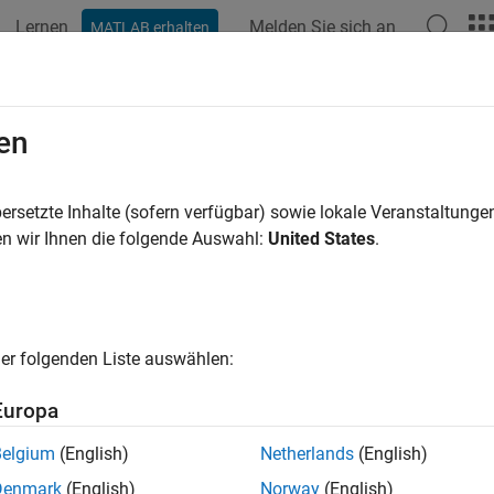
Lernen
Melden Sie sich an
MATLAB erhalten
ation
Examples
Functions
Blocks
Apps
Videos
en
ersetzte Inhalte (sofern verfügbar) sowie lokale Veranstaltung
How useful was this informat
n wir Ihnen die folgende Auswahl:
United States
.
er folgenden Liste auswählen:
Europa
Belgium
(English)
Netherlands
(English)
Denmark
(English)
Norway
(English)