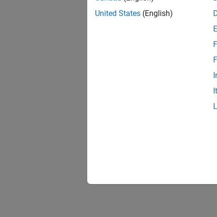
United States
(English)
F
F
I
I