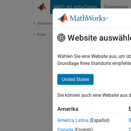
Weiter zum Inhalt
MATLAB Hilfe-Center
Community
Document
Startseite der Dokumentation
Radar
Website auswähl
Wählen Sie eine Website aus, um üb
Grundlage Ihres Standorts empfehle
United States
Sie können auch eine Website aus d
Amerika
América Latina
(Español)
Canada
(English)