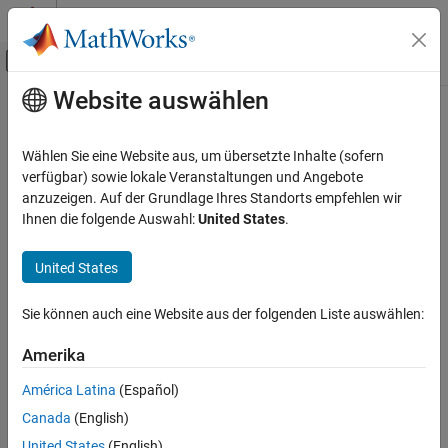
Weiter zum Inhalt
MATLAB Hilfe-Center
Umschaltung für Off-Canvas-Navigation
Website auswählen
Hauptinhalt
Startseite der Dokumentation
Control Systems
Wählen Sie eine Website aus, um übersetzte Inhalte (sofern
verfügbar) sowie lokale Veranstaltungen und Angebote
How useful was this information?
anzuzeigen. Auf der Grundlage Ihres Standorts empfehlen wir
Ihnen die folgende Auswahl:
United States
.
United States
Sie können auch eine Website aus der folgenden Liste auswählen:
Amerika
América Latina
(Español)
Canada
(English)
United States
(English)