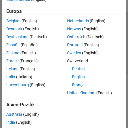
Europa
Belgium
(English)
Netherlands
(English)
Trust Center
Handelsmarken
Datenschutz-Richtlinien
Denmark
(English)
Norway
(English)
Datendiebstahl verhindern
Status von Anwendungen
Kontakt
Deutschland
(Deutsch)
Österreich
(Deutsch)
© 1994-2026 The MathWorks, Inc.
España
(Español)
Portugal
(English)
Finland
(English)
Sweden
(English)
Website auswählen
Deutschland
France
(Français)
Switzerland
Ireland
(English)
Deutsch
Italia
(Italiano)
English
Luxembourg
(English)
Français
United Kingdom
(English)
Asien-Pazifik
Australia
(English)
India
(English)