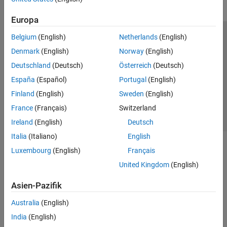
Europa
Belgium
(English)
Netherlands
(English)
Trust Center
Handelsmarken
Datenschutz-Richtlinien
Denmark
(English)
Norway
(English)
Datendiebstahl verhindern
Status von Anwendungen
Kontakt
Deutschland
(Deutsch)
Österreich
(Deutsch)
© 1994-2026 The MathWorks, Inc.
España
(Español)
Portugal
(English)
Finland
(English)
Sweden
(English)
Website auswählen
Deutschland
France
(Français)
Switzerland
Ireland
(English)
Deutsch
Italia
(Italiano)
English
Luxembourg
(English)
Français
United Kingdom
(English)
Asien-Pazifik
Australia
(English)
India
(English)