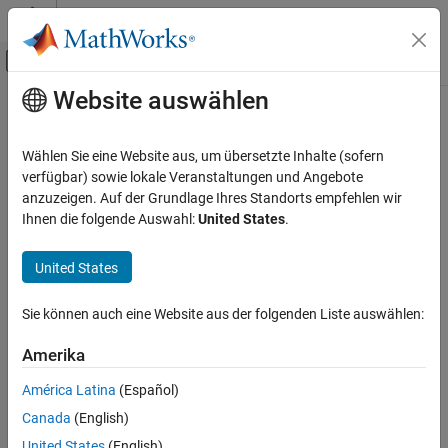
Weiter zum Inhalt
MATLAB Hilfe-Center
Umschaltung für Off-Canvas-Navigation
Website auswählen
Hauptinhalt
Startseite der Dokumentation
Verification, Validation, and Test
Wählen Sie eine Website aus, um übersetzte Inhalte (sofern
Code Verification
verfügbar) sowie lokale Veranstaltungen und Angebote
How useful was this information?
anzuzeigen. Auf der Grundlage Ihres Standorts empfehlen wir
Ihnen die folgende Auswahl:
United States
.
United States
Sie können auch eine Website aus der folgenden Liste auswählen:
Amerika
América Latina
(Español)
Canada
(English)
United States
(English)