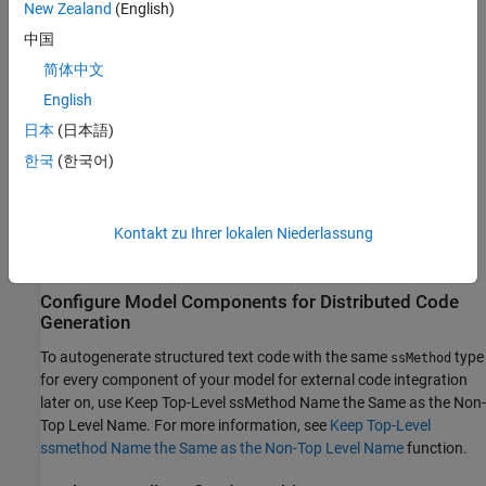
New Zealand
(English)
中国
简体中文
English
日本
(日本語)
한국
(한국어)
Kontakt zu Ihrer lokalen Niederlassung
Configure Model Components for Distributed Code
Generation
To autogenerate structured text code with the same
type
ssMethod
for every component of your model for external code integration
later on, use Keep Top-Level ssMethod Name the Same as the Non-
Top Level Name. For more information, see
Keep Top-Level
ssmethod Name the Same as the Non-Top Level Name
function.