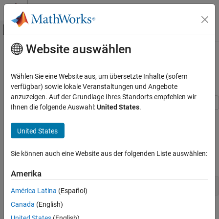
Weiter zum Inhalt
MATLAB Hilfe-Center
Umschaltung für Off-Canvas-Navigation
Website auswählen
Hauptinhalt
Startseite der Dokumentation
PLC_RemoveSSStep for Distributed
Code Generation
Code Generation
Wählen Sie eine Website aus, um übersetzte Inhalte (sofern
verfügbar) sowie lokale Veranstaltungen und Angebote
Simulink PLC Coder
anzuzeigen. Auf der Grundlage Ihres Standorts empfehlen wir
Code Generation
Ihnen die folgende Auswahl:
United States
.
Distributed Model Code Generation
Generate structured text code for different components of your
model.
United States
PLC_RemoveSSStep for Distributed Code
Generation
Open Model
Sie können auch eine Website aus der folgenden Liste auswählen:
ON THIS PAGE
Open the model by using the following command:
Open Model
Amerika
Configure Model Components for Distributed
Code Generation
open_system(
'mSystemIntegration'
América Latina
(Español)
Mark Externally Defined Variables
Canada
(English)
Code Generation
United States
(English)