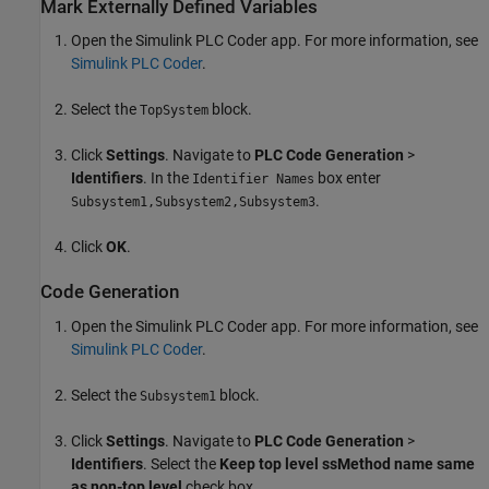
Mark Externally Defined Variables
Open the Simulink PLC Coder app. For more information, see
Simulink PLC Coder
.
Select the
block.
TopSystem
Click
Settings
. Navigate to
PLC Code Generation
>
Identifiers
. In the
box enter
Identifier Names
.
Subsystem1,Subsystem2,Subsystem3
Click
OK
.
Code Generation
Open the Simulink PLC Coder app. For more information, see
Simulink PLC Coder
.
Select the
block.
Subsystem1
Click
Settings
. Navigate to
PLC Code Generation
>
Identifiers
. Select the
Keep top level ssMethod name same
as non-top level
check box.