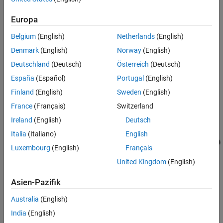
Generate Code for the Subsystem
Generate Code for the Integrated Model
Europa
See Also
Belgium
(English)
Netherlands
(English)
Denmark
(English)
Norway
(English)
Deutschland
(Deutsch)
Österreich
(Deutsch)
España
(Español)
Portugal
(English)
Finland
(English)
Sweden
(English)
France
(Français)
Switzerland
Ireland
(English)
Deutsch
Italia
(Italiano)
English
Luxembourg
(English)
Français
United Kingdom
(English)
Asien-Pazifik
Australia
(English)
India
(English)