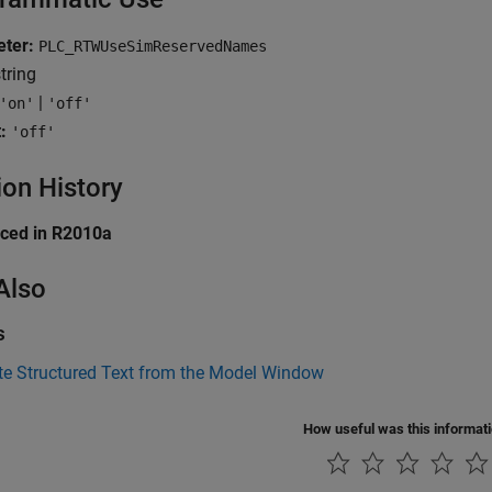
ter:
PLC_RTWUseSimReservedNames
tring
|
'on'
'off'
:
'off'
ion History
uced in R2010a
Also
s
te Structured Text from the Model Window
How useful was this informat