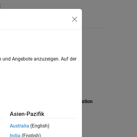
Answers
ation Target
ne
en und Angebote anzuzeigen. Auf der
 the
Reserved names
field of the
Simulation
Asien-Pazifik
Australia
(English)
India
(English)