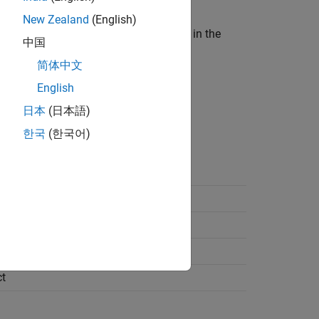
New Zealand
(English)
es
field of the
Simulation Target
pane in the
中国
简体中文
English
tion Target
>
Identifiers pane
pane.
日本
(日本語)
한국
(한국어)
t
t
t
t