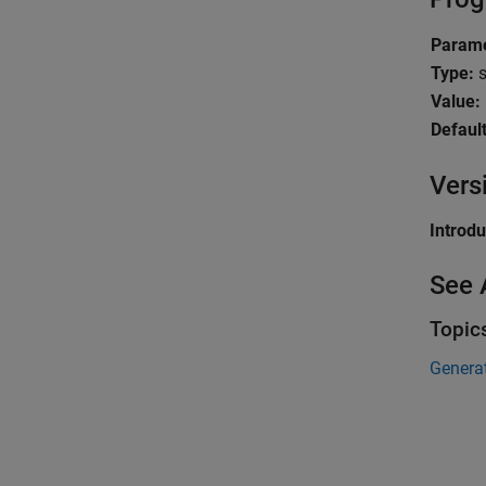
Parame
Type:
s
Value:
Default
Vers
Introd
See 
Topic
Genera