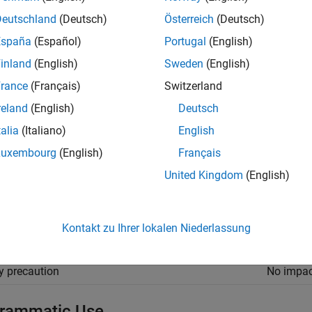
Deutschland
(Deutsch)
Österreich
(Deutsch)
e same reserved names as those specified in the
Reserved nam
España
(Español)
Portugal
(English)
ration Parameters dialog box.
inland
(English)
Sweden
(English)
rance
(Français)
Switzerland
t use the same reserved names as those specified in the
Simula
reland
(English)
Deutsch
talia
(Italiano)
English
mmended Settings
Luxembourg
(English)
Français
cation
Setting
United Kingdom
(English)
gging
No impac
ability
No impac
Kontakt zu Ihrer lokalen Niederlassung
iency
No impac
y precaution
No impac
rammatic Use