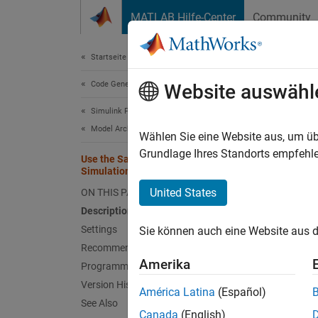
Weiter zum Inhalt
MATLAB Hilfe-Center
Community
Document
Startseite der Dokumentation
Code Generation
Use
Website auswähl
Simulink PLC Coder
Model Architecture and Design
Specify
Wählen Sie eine Website aus, um üb
Grundlage Ihres Standorts empfehle
Use the Same Reserved Names as
Model 
Simulation Target
United States
ON THIS PAGE
Desc
Description
Settings
Sie können auch eine Website aus d
Specify
Recommended Settings
Target
Amerika
Programmatic Use
Sett
Version History
América Latina
(Español)
See Also
Canada
(English)
off (def