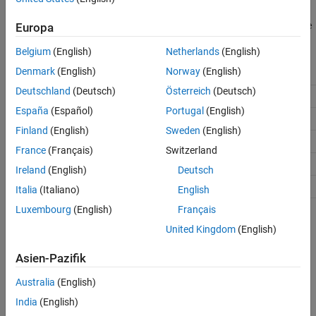
You can use the
and
functions to control the
Europa
get_param
set_param
settings of the
Task
block.
Belgium
(English)
Netherlands
(English)
Denmark
(English)
Norway
(English)
Property Name
Description
Deutschland
(Deutsch)
Österreich
(Deutsch)
Task name
'Name'
España
(Español)
Portugal
(English)
Task rate
'SystemSampleTime'
Finland
(English)
Sweden
(English)
Watch dog timer value
'PLCTaskWatchDog'
France
(Français)
Switzerland
Task priority
'Priority'
Ireland
(English)
Deutsch
Task Description
'Description'
Italia
(Italiano)
English
Luxembourg
(English)
Français
Version History
United Kingdom
(English)
Introduced in R2019a
Asien-Pazifik
See Also
Australia
(English)
India
(English)
AOI Runner
|
PLC Controller
|
Ladder Diagram Program
|
Ladder