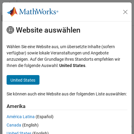
Weiter zum Inhalt
MATLAB Hilfe-Center
Umschaltung für Off-Canvas-Navigation
Website auswählen
Hauptinhalt
Startseite der Dokumentation
Task
Code Generation
Wählen Sie eine Website aus, um übersetzte Inhalte (sofern
Task
verfügbar) sowie lokale Veranstaltungen und Angebote
Simulink PLC Coder
anzuzeigen. Auf der Grundlage Ihres Standorts empfehlen wir
Ladder Diagram Integration
Ihnen die folgende Auswahl:
United States
.
Task
United States
Libraries:
ON THIS PAGE
Description
Sie können auch eine Website aus der folgenden Liste auswählen:
Version History
See Also
Amerika
Description
América Latina
(Español)
The task block is placed inside a PLC controller. There can be
Canada
(English)
multiple tasks inside a controller. Each task consists of a program
or multiple programs.
United States
(English)