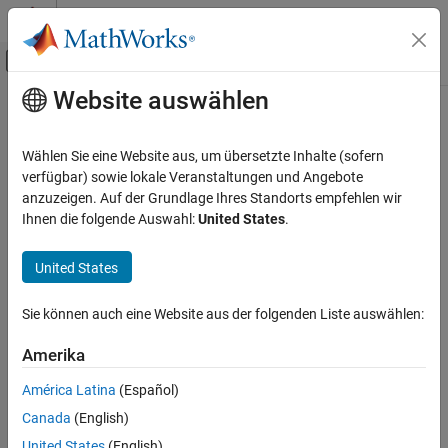
Weiter zum Inhalt
MATLAB Hilfe-Center
Umschaltung für Off-Canvas-Navigation
Website auswählen
Hauptinhalt
Startseite der Dokumentation
RungTerminal
Code Generation
Wählen Sie eine Website aus, um übersetzte Inhalte (sofern
Rung Terminal
verfügbar) sowie lokale Veranstaltungen und Angebote
Simulink PLC Coder
anzuzeigen. Auf der Grundlage Ihres Standorts empfehlen wir
Ladder Diagram Integration
Ihnen die folgende Auswahl:
United States
.
Libraries:
RungTerminal
United States
ON THIS PAGE
Description
Description
Sie können auch eine Website aus der folgenden Liste auswählen:
Version History
See Also
The block is for reference purpose only. Do not use this block for
Amerika
ladder diagram modeling.
América Latina
(Español)
Version History
Canada
(English)
United States
(English)