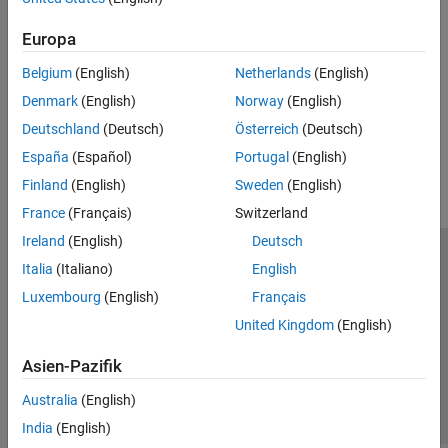
Introduced in R2019a
Europa
See Also
Belgium
(English)
Netherlands
(English)
Power Rail Start
|
Power Rail Terminal
|
Junction
Denmark
(English)
Norway
(English)
How useful was this information?
Deutschland
(Deutsch)
Österreich
(Deutsch)
España
(Español)
Portugal
(English)
Finland
(English)
Sweden
(English)
France
(Français)
Switzerland
Ireland
(English)
Deutsch
Trust Center
Handelsmarken
Datenschutz-Richtlinien
Italia
(Italiano)
English
Datendiebstahl verhindern
Status von Anwendungen
Kontakt
Luxembourg
(English)
Français
© 1994-2026 The MathWorks, Inc.
United Kingdom
(English)
Asien-Pazifik
Website auswählen
Deutschland
Australia
(English)
India
(English)