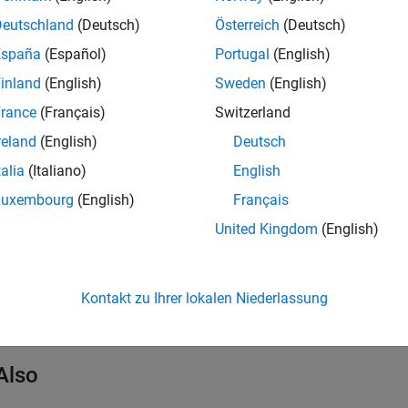
mples
Deutschland
(Deutsch)
Österreich
(Deutsch)
España
(Español)
Portugal
(English)
y List of
Simulink
PLC Coder
Examples
inland
(English)
Sweden
(English)
lay a list of examples, at the command prompt enter:
rance
(Français)
Switzerland
reland
(English)
Deutsch
oderdemos
talia
(Italiano)
English
Luxembourg
(English)
Français
ion History
United Kingdom
(English)
uced in R2010a
all
Kontakt zu Ihrer lokalen Niederlassung
023b:
Version History
Also