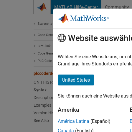
Weiter zum Inhalt
MATLAB Hilfe-Center
Community
Document
Startseite der Dokumentation
Code Generation
plc
Website auswähl
Simulink PLC Coder
Code Generation
Produc
Wählen Sie eine Website aus, um üb
PLC Code Generation Basics
Grundlage Ihres Standorts empfehle
plccoderdemos
T
United States
ON THIS PAGE
Syntax
Synt
Sie können auch eine Website aus d
Description
Examples
plccod
Amerika
Desc
Version History
See Also
América Latina
(Español)
plccod
Canada
(English)