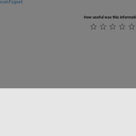
nconfigset
How useful was this informat
Datendiebstahl verhindern
Status von Anwendungen
Kontakt