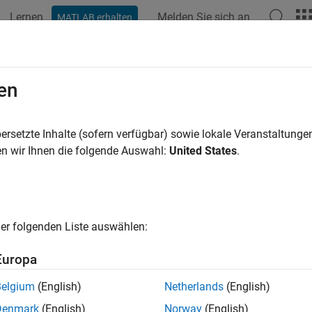
Lernen
Melden Sie sich an
MATLAB erhalten
ation
Examples
Functions
Blocks
Apps
Videos
coderdemos
en
t examples
ersetzte Inhalte (sofern verfügbar) sowie lokale Veranstaltung
n wir Ihnen die folgende Auswahl:
United States
.
his function has been removed
ax
er folgenden Liste auswählen:
erdemos
Europa
ription
Belgium
(English)
Netherlands
(English)
®
displays the
Simulink
PLC Coder™
examples.
erdemos
Denmark
(English)
Norway
(English)