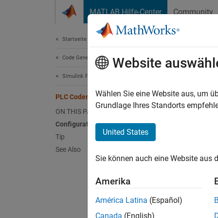
Weiter zum Inhalt
MATLAB Hilfe-Center
Community
Document
Startseite der Dokumentation
Code Generation
PLC
Website auswähl
Simulink PLC Coder
Set up 
Wählen Sie eine Website aus, um üb
PLC Coder: General Tab Overview
Grundlage Ihres Standorts empfehle
ON THIS PAGE
Confi
Configuration
United States
To ena
Tip
See Also
Cr
Sie können auch eine Website aus d
Ad
Amerika
ch
América Latina
(Español)
Ri
Canada
(English)