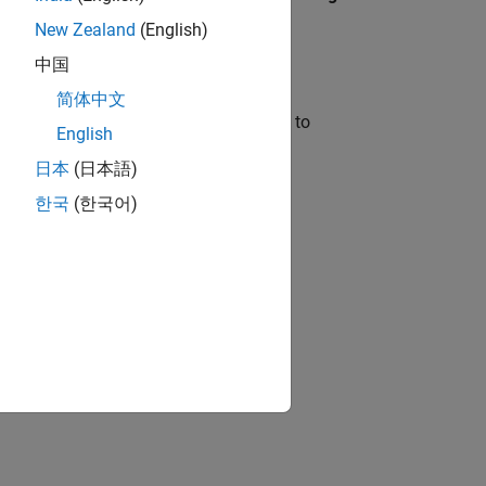
New Zealand
(English)
中国
简体中文
odel, you can also use this dialog box to
English
tem block.
日本
(日本語)
selection for
Target IDE
.
한국
(한국어)
ion?