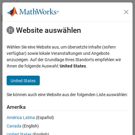
Weiter zum Inhalt
MATLAB Hilfe-Center
Umschaltung für Off-Canvas-Navigation
Website auswählen
Hauptinhalt
Startseite der Dokumentation
Radar
Wählen Sie eine Website aus, um übersetzte Inhalte (sofern
verfügbar) sowie lokale Veranstaltungen und Angebote
anzuzeigen. Auf der Grundlage Ihres Standorts empfehlen wir
How useful was this information?
Ihnen die folgende Auswahl:
United States
.
United States
Sie können auch eine Website aus der folgenden Liste auswählen:
Amerika
América Latina
(Español)
Canada
(English)
United States
(English)