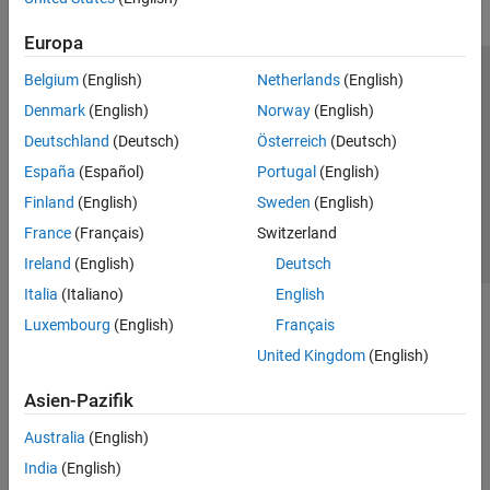
Europa
Belgium
(English)
Netherlands
(English)
Trust Center
Handelsmarken
Datenschutz-Richtlinien
Denmark
(English)
Norway
(English)
Datendiebstahl verhindern
Status von Anwendungen
Kontakt
Deutschland
(Deutsch)
Österreich
(Deutsch)
© 1994-2026 The MathWorks, Inc.
España
(Español)
Portugal
(English)
Finland
(English)
Sweden
(English)
Website auswählen
Deutschland
France
(Français)
Switzerland
Ireland
(English)
Deutsch
Italia
(Italiano)
English
Luxembourg
(English)
Français
United Kingdom
(English)
Asien-Pazifik
Australia
(English)
India
(English)