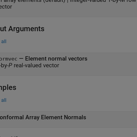
ector
ut Arguments
all
— Element normal vectors
ormvec
-by-
P
real-valued vector
mples
all
onformal Array Element Normals