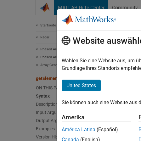
Weiter zum Inhalt
MATLAB Hilfe-Center
Community
Document
Startseite der Dokumentation
Radar
get
Website auswähl
Phased Array System Toolbox
Phased Array Design and Analysis
System
Wählen Sie eine Website aus, um üb
Array Geometries and Analysis
Names
Grundlage Ihres Standorts empfehle
getElementNormal
Normal 
United States
ON THIS PAGE
Syntax
expand 
Sie können auch eine Website aus d
Description
Synt
Input Arguments
Amerika
normve
Output Arguments
normve
Examples
América Latina
(Español)
Version History
Canada
(English)