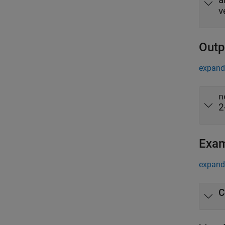
v
Outp
expand 
n
2
Exa
expand 
C