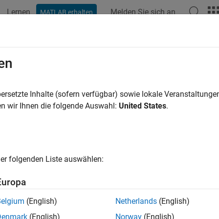
Lernen
Melden Sie sich an
MATLAB erhalten
ation
Examples
Functions
Blocks
Apps
Videos
ElementNormal
en
 object:
phased.ConformalArray
ersetzte Inhalte (sofern verfügbar) sowie lokale Veranstaltung
pace:
phased
n wir Ihnen die folgende Auswahl:
United States
.
vector to array elements
all in page
er folgenden Liste auswählen:
ax
Europa
c = getElementNormal(sConfArray)
c = getElementNormal(sConfArray,elemidx)
Belgium
(English)
Netherlands
(English)
Denmark
(English)
Norway
(English)