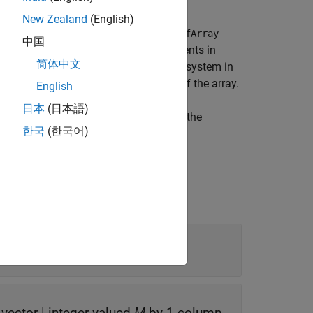
New Zealand
(English)
the array elements of the
phased.sConfArray
中国
atrix, where
N
is the number of elements in
简体中文
 of an element in the local coordinate system in
system is defined by the phase center of the array.
English
日本
(日本語)
l vectors of the elements specified in the
한국
(한국어)
guments in the previous syntax.
vector
|
integer-valued
M
-by-1 column