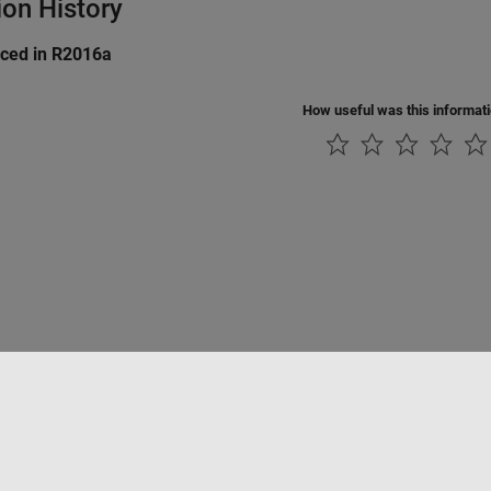
ion History
uced in R2016a
How useful was this informat
Datendiebstahl verhindern
Status von Anwendungen
Kontakt