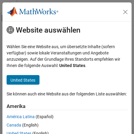
Weiter zum Inhalt
MATLAB Hilfe-Center
Umschaltung für Off-Canvas-Navigation
Website auswählen
Hauptinhalt
Startseite der Dokumentation
Radar
Wählen Sie eine Website aus, um übersetzte Inhalte (sofern
verfügbar) sowie lokale Veranstaltungen und Angebote
How useful was this information?
anzuzeigen. Auf der Grundlage Ihres Standorts empfehlen wir
Ihnen die folgende Auswahl:
United States
.
United States
Sie können auch eine Website aus der folgenden Liste auswählen:
Amerika
América Latina
(Español)
Canada
(English)
United States
(English)