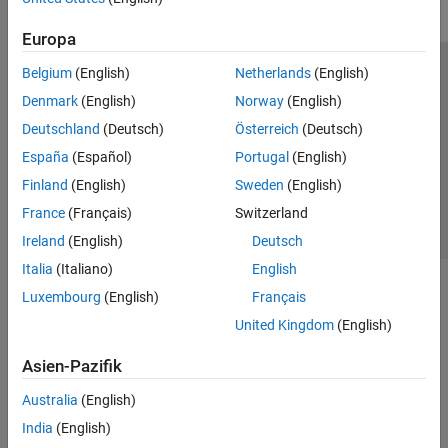
Europa
Belgium
(English)
Netherlands
(English)
Trust Center
Handelsmarken
Datenschutz-Richtlinien
Denmark
(English)
Norway
(English)
Datendiebstahl verhindern
Status von Anwendungen
Kontakt
Deutschland
(Deutsch)
Österreich
(Deutsch)
© 1994-2026 The MathWorks, Inc.
España
(Español)
Portugal
(English)
Finland
(English)
Sweden
(English)
Website auswählen
Deutschland
France
(Français)
Switzerland
Ireland
(English)
Deutsch
Italia
(Italiano)
English
Luxembourg
(English)
Français
United Kingdom
(English)
Asien-Pazifik
Australia
(English)
India
(English)