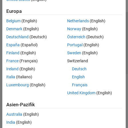
Europa
Belgium
(English)
Netherlands
(English)
Trust Center
Handelsmarken
Datenschutz-Richtlinien
Denmark
(English)
Norway
(English)
Datendiebstahl verhindern
Status von Anwendungen
Kontakt
Deutschland
(Deutsch)
Österreich
(Deutsch)
© 1994-2026 The MathWorks, Inc.
España
(Español)
Portugal
(English)
Finland
(English)
Sweden
(English)
Website auswählen
Deutschland
France
(Français)
Switzerland
Ireland
(English)
Deutsch
Italia
(Italiano)
English
Luxembourg
(English)
Français
United Kingdom
(English)
Asien-Pazifik
Australia
(English)
India
(English)