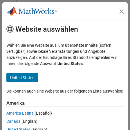
Weiter zum Inhalt
MATLAB Hilfe-Center
Umschaltung für Off-Canvas-Navigation
Website auswählen
Hauptinhalt
Startseite der Dokumentation
Mathematics and Optimization
Wählen Sie eine Website aus, um übersetzte Inhalte (sofern
verfügbar) sowie lokale Veranstaltungen und Angebote
anzuzeigen. Auf der Grundlage Ihres Standorts empfehlen wir
How useful was this information?
Ihnen die folgende Auswahl:
United States
.
United States
Sie können auch eine Website aus der folgenden Liste auswählen:
Amerika
América Latina
(Español)
Canada
(English)
United States
(English)