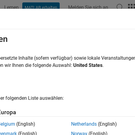
Lernen
Melden Sie sich an
MATLAB erhalten
ation
Functions
Videos
Answers
en
ersetzte Inhalte (sofern verfügbar) sowie lokale Veranstaltung
How useful was this informat
n wir Ihnen die folgende Auswahl:
United States
.
er folgenden Liste auswählen:
Europa
Belgium
(English)
Netherlands
(English)
Denmark
(English)
Norway
(English)