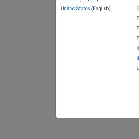
United States
(English)
F
F
I
I