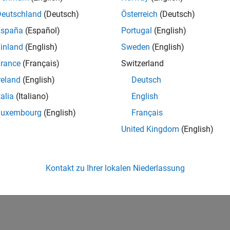
Deutschland
(Deutsch)
Österreich
(Deutsch)
España
(Español)
Portugal
(English)
inland
(English)
Sweden
(English)
rance
(Français)
Switzerland
reland
(English)
Deutsch
talia
(Italiano)
English
Luxembourg
(English)
Français
United Kingdom
(English)
Kontakt zu Ihrer lokalen Niederlassung