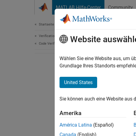
Weiter zum Inhalt
MATLAB Hilfe-Center
Community
Document
Startseite der Dokumentation
Verification, Validation, and Test
Website auswähl
Code Verification
Wählen Sie eine Website aus, um üb
Grundlage Ihres Standorts empfehle
United States
Sie können auch eine Website aus d
Amerika
América Latina
(Español)
Canada
(English)