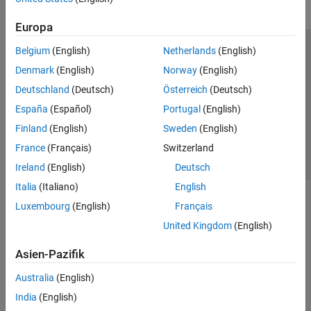
Clusters and Clouds
Europa
Belgium
(English)
Netherlands
(English)
Trust Center
Handelsmarken
Datenschutz-Richtlinien
Denmark
(English)
Norway
(English)
Datendiebstahl verhindern
Status von Anwendungen
Kontakt
Deutschland
(Deutsch)
Österreich
(Deutsch)
© 1994-2026 The MathWorks, Inc.
España
(Español)
Portugal
(English)
Finland
(English)
Sweden
(English)
Website auswählen
Deutschland
France
(Français)
Switzerland
Ireland
(English)
Deutsch
Italia
(Italiano)
English
Luxembourg
(English)
Français
United Kingdom
(English)
Asien-Pazifik
Australia
(English)
India
(English)