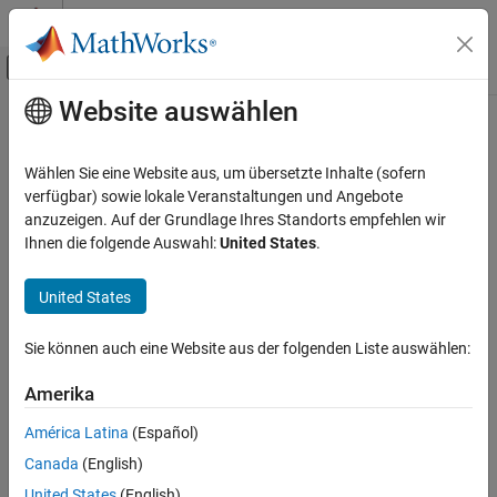
Weiter zum Inhalt
MATLAB Hilfe-Center
Umschaltung für Off-Canvas-Navigation
Website auswählen
Hauptinhalt
Startseite der Dokumentation
Parallel Computing
Wählen Sie eine Website aus, um übersetzte Inhalte (sofern
Kategorie
verfügbar) sowie lokale Veranstaltungen und Angebote
anzuzeigen. Auf der Grundlage Ihres Standorts empfehlen wir
MATLAB Parallel Server
How useful was this information?
Ihnen die folgende Auswahl:
United States
.
Parallel Computing Toolbox
Get Started with Parallel Computing
United States
Toolbox
Applications
Sie können auch eine Website aus der folgenden Liste auswählen:
Parallel Computing Fundamentals
Parallel for-Loops (parfor)
Amerika
Asynchronous Parallel Programming
América Latina
(Español)
Big Data Processing
Canada
(English)
Batch Processing
United States
(English)
GPU Computing