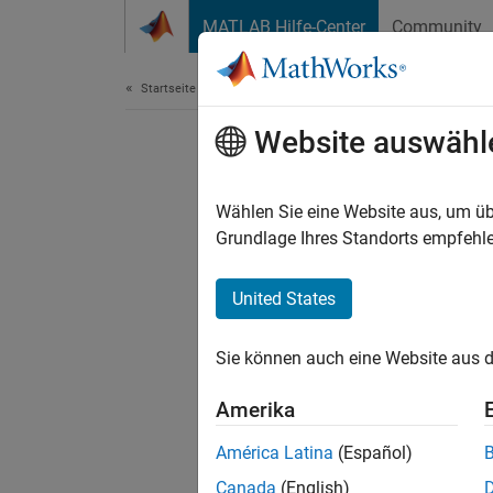
Weiter zum Inhalt
MATLAB Hilfe-Center
Community
Dokument
Startseite der Dokumentation
Website auswähl
Wählen Sie eine Website aus, um üb
Grundlage Ihres Standorts empfehle
United States
Sie können auch eine Website aus d
Amerika
América Latina
(Español)
Canada
(English)