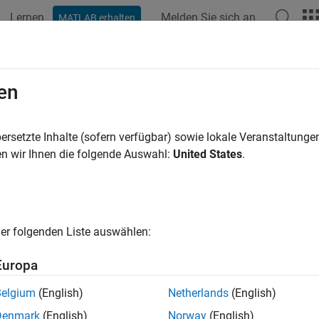
Lernen
Melden Sie sich an
MATLAB erhalten
ation
Examples
Blocks
Functions
Apps
Videos
en
ersetzte Inhalte (sofern verfügbar) sowie lokale Veranstaltung
How useful was this informat
n wir Ihnen die folgende Auswahl:
United States
.
er folgenden Liste auswählen:
Europa
Belgium
(English)
Netherlands
(English)
Denmark
(English)
Norway
(English)