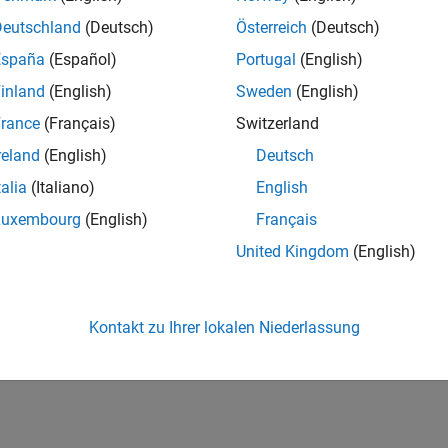
Deutschland
(Deutsch)
Österreich
(Deutsch)
España
(Español)
Portugal
(English)
inland
(English)
Sweden
(English)
rance
(Français)
Switzerland
reland
(English)
Deutsch
talia
(Italiano)
English
Luxembourg
(English)
Français
United Kingdom
(English)
Kontakt zu Ihrer lokalen Niederlassung