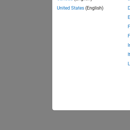
United States
(English)
F
F
I
I