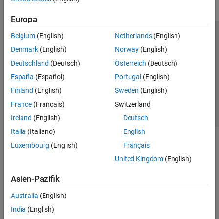
Europa
Belgium
(English)
Netherlands
(English)
Trust Center
Handelsmarken
Datenschutz-Richtlinien
Denmark
(English)
Norway
(English)
Datendiebstahl verhindern
Status von Anwendungen
Kontakt
Deutschland
(Deutsch)
Österreich
(Deutsch)
© 1994-2026 The MathWorks, Inc.
España
(Español)
Portugal
(English)
Finland
(English)
Sweden
(English)
Website auswählen
Deutschland
France
(Français)
Switzerland
Ireland
(English)
Deutsch
Italia
(Italiano)
English
Luxembourg
(English)
Français
United Kingdom
(English)
Asien-Pazifik
Australia
(English)
India
(English)