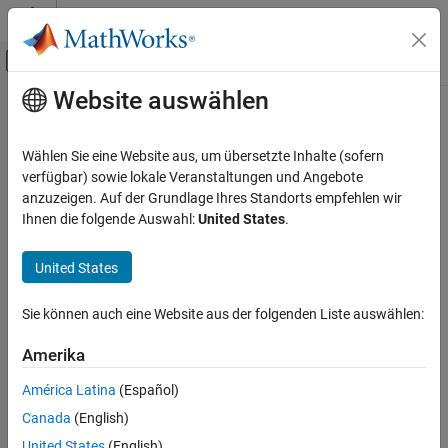
Weiter zum Inhalt
MATLAB Hilfe-Center
Umschaltung für Off-Canvas-Navigation
Website auswählen
Hauptinhalt
Startseite der Dokumentation
Wählen Sie eine Website aus, um übersetzte Inhalte (sofern
verfügbar) sowie lokale Veranstaltungen und Angebote
anzuzeigen. Auf der Grundlage Ihres Standorts empfehlen wir
How useful was this information?
Ihnen die folgende Auswahl:
United States
.
United States
Sie können auch eine Website aus der folgenden Liste auswählen:
Amerika
América Latina
(Español)
Canada
(English)
United States
(English)