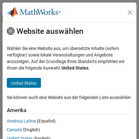
Weiter zum Inhalt
MATLAB Hilfe-Center
Umschaltung für Off-Canvas-Navigation
Website auswählen
Hauptinhalt
Startseite der Dokumentation
Wählen Sie eine Website aus, um übersetzte Inhalte (sofern
verfügbar) sowie lokale Veranstaltungen und Angebote
anzuzeigen. Auf der Grundlage Ihres Standorts empfehlen wir
How useful was this information?
Ihnen die folgende Auswahl:
United States
.
United States
Sie können auch eine Website aus der folgenden Liste auswählen:
Amerika
América Latina
(Español)
Canada
(English)
United States
(English)