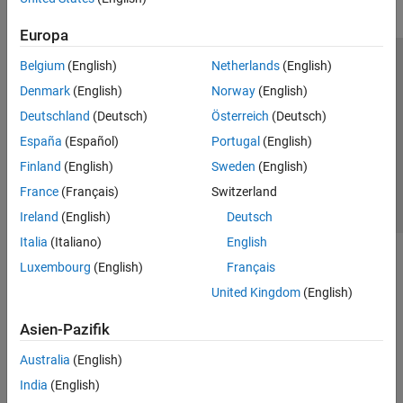
Europa
Belgium
(English)
Netherlands
(English)
Trust Center
Handelsmarken
Datenschutz-Richtlinien
Denmark
(English)
Norway
(English)
Datendiebstahl verhindern
Status von Anwendungen
Kontakt
Deutschland
(Deutsch)
Österreich
(Deutsch)
© 1994-2026 The MathWorks, Inc.
España
(Español)
Portugal
(English)
Finland
(English)
Sweden
(English)
Website auswählen
Deutschland
France
(Français)
Switzerland
Ireland
(English)
Deutsch
Italia
(Italiano)
English
Luxembourg
(English)
Français
United Kingdom
(English)
Asien-Pazifik
Australia
(English)
India
(English)