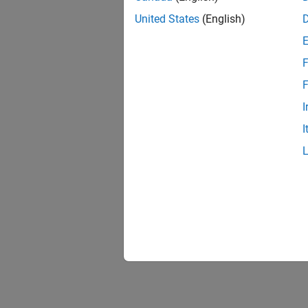
United States
(English)
F
F
I
I