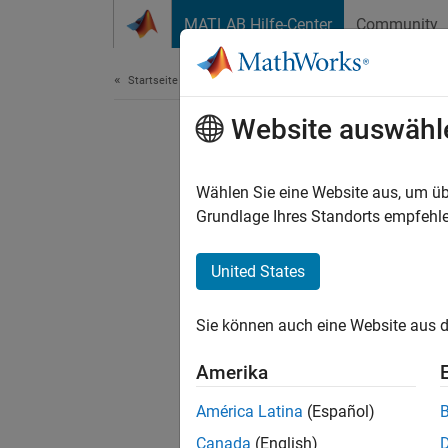
Weiter zum Inhalt
MATLAB Hilfe-Center
Community
Dokument
Startseite der Dokumentation
Website auswähl
Wählen Sie eine Website aus, um üb
Grundlage Ihres Standorts empfehle
United States
Sie können auch eine Website aus d
Amerika
América Latina
(Español)
Canada
(English)