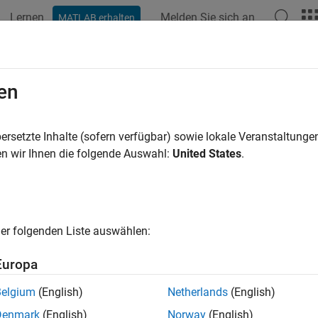
Lernen
Melden Sie sich an
MATLAB erhalten
ation
Examples
Functions
Blocks
Apps
Videos
en
ersetzte Inhalte (sofern verfügbar) sowie lokale Veranstaltung
How useful was this informat
n wir Ihnen die folgende Auswahl:
United States
.
er folgenden Liste auswählen:
Europa
Belgium
(English)
Netherlands
(English)
Denmark
(English)
Norway
(English)