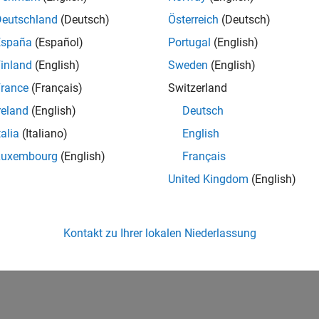
Deutschland
(Deutsch)
Österreich
(Deutsch)
España
(Español)
Portugal
(English)
inland
(English)
Sweden
(English)
rance
(Français)
Switzerland
reland
(English)
Deutsch
talia
(Italiano)
English
Luxembourg
(English)
Français
United Kingdom
(English)
Kontakt zu Ihrer lokalen Niederlassung