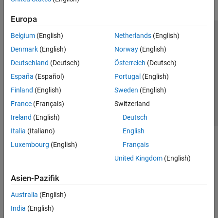
Europa
Belgium
(English)
Netherlands
(English)
Trust Center
Handelsmarken
Datenschutz-Richtlinien
Denmark
(English)
Norway
(English)
Datendiebstahl verhindern
Status von Anwendungen
Kontakt
Deutschland
(Deutsch)
Österreich
(Deutsch)
© 1994-2026 The MathWorks, Inc.
España
(Español)
Portugal
(English)
Finland
(English)
Sweden
(English)
Website auswählen
Deutschland
France
(Français)
Switzerland
Ireland
(English)
Deutsch
Italia
(Italiano)
English
Luxembourg
(English)
Français
United Kingdom
(English)
Asien-Pazifik
Australia
(English)
India
(English)