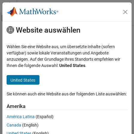
Weiter zum Inhalt
MATLAB Hilfe-Center
Umschaltung für Off-Canvas-Navigation
Website auswählen
Hauptinhalt
Startseite der Dokumentation
Wählen Sie eine Website aus, um übersetzte Inhalte (sofern
verfügbar) sowie lokale Veranstaltungen und Angebote
anzuzeigen. Auf der Grundlage Ihres Standorts empfehlen wir
How useful was this information?
Ihnen die folgende Auswahl:
United States
.
United States
Sie können auch eine Website aus der folgenden Liste auswählen:
Amerika
América Latina
(Español)
Canada
(English)
United States
(English)