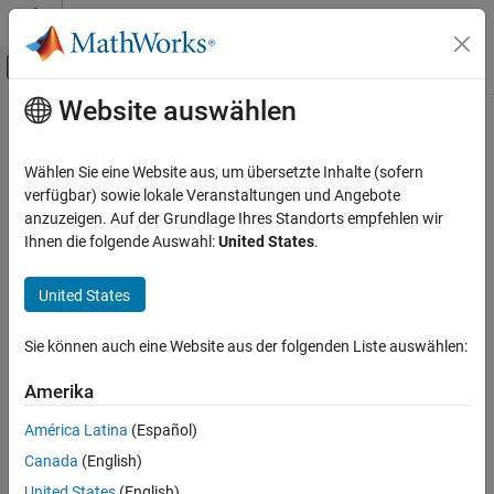
Weiter zum Inhalt
MATLAB Hilfe-Center
Umschaltung für Off-Canvas-Navigation
Website auswählen
Hauptinhalt
Startseite der Dokumentation
Wählen Sie eine Website aus, um übersetzte Inhalte (sofern
verfügbar) sowie lokale Veranstaltungen und Angebote
How useful was this information?
anzuzeigen. Auf der Grundlage Ihres Standorts empfehlen wir
Ihnen die folgende Auswahl:
United States
.
United States
Sie können auch eine Website aus der folgenden Liste auswählen:
Amerika
América Latina
(Español)
Canada
(English)
United States
(English)