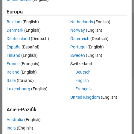
Europa
Belgium
(English)
Netherlands
(English)
Trust Center
Handelsmarken
Datenschutz-Richtlinien
Denmark
(English)
Norway
(English)
Datendiebstahl verhindern
Status von Anwendungen
Kontakt
Deutschland
(Deutsch)
Österreich
(Deutsch)
© 1994-2026 The MathWorks, Inc.
España
(Español)
Portugal
(English)
Finland
(English)
Sweden
(English)
Website auswählen
Deutschland
France
(Français)
Switzerland
Ireland
(English)
Deutsch
Italia
(Italiano)
English
Luxembourg
(English)
Français
United Kingdom
(English)
Asien-Pazifik
Australia
(English)
India
(English)