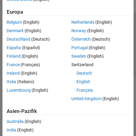
Europa
Belgium
(English)
Netherlands
(English)
Trust Center
Handelsmarken
Datenschutz-Richtlinien
Denmark
(English)
Norway
(English)
Datendiebstahl verhindern
Status von Anwendungen
Kontakt
Deutschland
(Deutsch)
Österreich
(Deutsch)
© 1994-2026 The MathWorks, Inc.
España
(Español)
Portugal
(English)
Finland
(English)
Sweden
(English)
Website auswählen
Deutschland
France
(Français)
Switzerland
Ireland
(English)
Deutsch
Italia
(Italiano)
English
Luxembourg
(English)
Français
United Kingdom
(English)
Asien-Pazifik
Australia
(English)
India
(English)