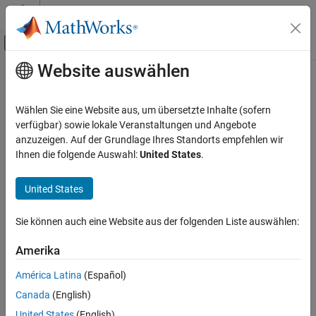
Weiter zum Inhalt
MATLAB Hilfe-Center
Umschaltung für Off-Canvas-Navigation
Website auswählen
Hauptinhalt
Startseite der Dokumentation
RF and Mixed Signal
Wählen Sie eine Website aus, um übersetzte Inhalte (sofern
verfügbar) sowie lokale Veranstaltungen und Angebote
anzuzeigen. Auf der Grundlage Ihres Standorts empfehlen wir
How useful was this information?
Ihnen die folgende Auswahl:
United States
.
United States
Sie können auch eine Website aus der folgenden Liste auswählen:
Amerika
América Latina
(Español)
Canada
(English)
United States
(English)