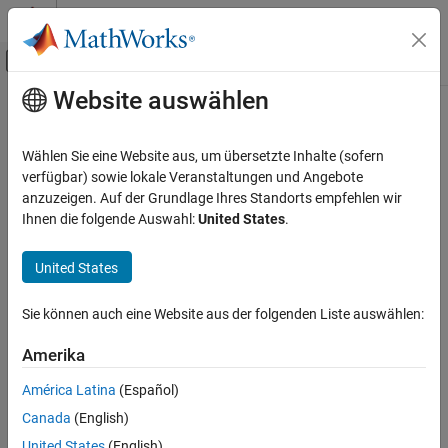
Weiter zum Inhalt
MATLAB Hilfe-Center
Umschaltung für Off-Canvas-Navigation
Website auswählen
Hauptinhalt
Startseite der Dokumentation
RF and Mixed Signal
Wählen Sie eine Website aus, um übersetzte Inhalte (sofern
verfügbar) sowie lokale Veranstaltungen und Angebote
anzuzeigen. Auf der Grundlage Ihres Standorts empfehlen wir
How useful was this information?
Ihnen die folgende Auswahl:
United States
.
United States
Sie können auch eine Website aus der folgenden Liste auswählen:
Amerika
América Latina
(Español)
Canada
(English)
United States
(English)