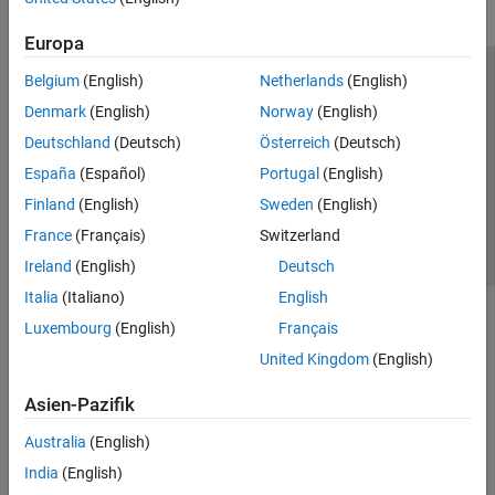
Europa
Belgium
(English)
Netherlands
(English)
Trust Center
Handelsmarken
Datenschutz-Richtlinien
Denmark
(English)
Norway
(English)
Datendiebstahl verhindern
Status von Anwendungen
Kontakt
Deutschland
(Deutsch)
Österreich
(Deutsch)
© 1994-2026 The MathWorks, Inc.
España
(Español)
Portugal
(English)
Finland
(English)
Sweden
(English)
Website auswählen
Deutschland
France
(Français)
Switzerland
Ireland
(English)
Deutsch
Italia
(Italiano)
English
Luxembourg
(English)
Français
United Kingdom
(English)
Asien-Pazifik
Australia
(English)
India
(English)