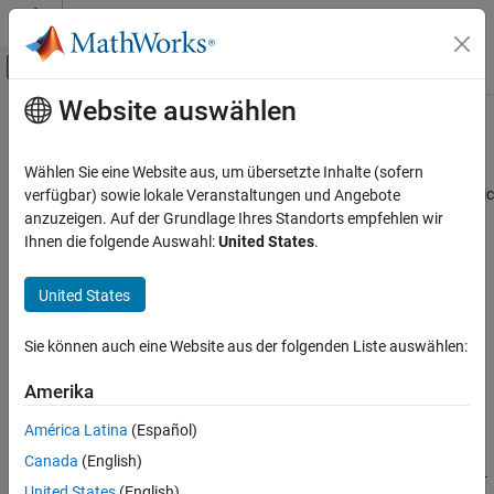
Weiter zum Inhalt
MATLAB Hilfe-Center
Umschaltung für Off-Canvas-Navigation
Website auswählen
Hauptinhalt
Startseite der Dokumentation
Slew Rate
RF and Mixed Signal
Wählen Sie eine Website aus, um übersetzte Inhalte (sofern
Model amplitude, rise and fall times, and propagation delay of logic
verfügbar) sowie lokale Veranstaltungen und Angebote
Mixed-Signal Blockset
gates
anzuzeigen. Auf der Grundlage Ihres Standorts empfehlen wir
Linearization and Analog Signal Processing
Ihnen die folgende Auswahl:
United States
.
expand all in page
Slew Rate
United States
ON THIS PAGE
Libraries:
Description
Sie können auch eine Website aus der folgenden Liste auswählen:
Mixed-Signal Blockset / Utilities
Ports
Parameters
Amerika
Version History
América Latina
(Español)
Description
See Also
Canada
(English)
The
Slew Rate
block converts a logical signal to a signal with user-
United States
(English)