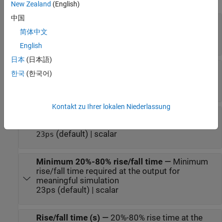
New Zealand
(English)
中国
Output step size calculation
—
Defines how to
calculate output step size
简体中文
(default) |
Default
Advanced
English
日本
(日本語)
Maximum frequency of interest (Hz)
—
한국
(한국어)
Maximum frequency of interest at output
(default) | scalar
11e9
Kontakt zu Ihrer lokalen Niederlassung
Output sample interval
—
Output sample
interval
(default) | scalar
23ps
Minimum 20%-80% rise/fall time
—
Minimum
rise/fall time required at the output for
meaningful simulation
23ps (default) | scalar
Rise/fall time (s)
—
20%-80% rise time at the