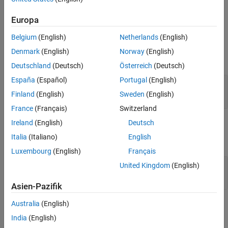
defined finite slew rate and propagation delay.
Europa
Ports
Belgium
(English)
Netherlands
(English)
Input
Denmark
(English)
Norway
(English)
expand all
Deutschland
(Deutsch)
Österreich
(Deutsch)
España
(Español)
Portugal
(English)
events
—
Input signal
scalar
Finland
(English)
Sweden
(English)
France
(Français)
Switzerland
Ireland
(English)
Deutsch
Output
Italia
(Italiano)
English
expand all
Luxembourg
(English)
Français
wave
—
Output signal
United Kingdom
(English)
scalar
Asien-Pazifik
Australia
(English)
Parameters
India
(English)
expand all