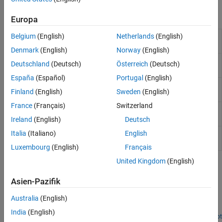
Blocks
Europa
Belgium
(English)
Netherlands
(English)
Eye
Calculate metrics from eye diagram
(Since
Measurement
R2024a)
Denmark
(English)
Norway
(English)
Jitter
Measure waveform total jitter and estimate
Deutschland
(Deutsch)
Österreich
(Deutsch)
Measurement
jitter components
(Since R2026a)
España
(Español)
Portugal
(English)
Clock Jitter
Measure jitter in periodic signals
Finland
(English)
Sweden
(English)
Measurement
France
(Français)
Switzerland
Aperture Jitter
Measure aperture jitter of periodic signals
Measurement
Ireland
(English)
Deutsch
Italia
(Italiano)
English
Timing
Measure period, frequency, duty cycle, rise
Measurement
time, fall time, and delay of a signal
Luxembourg
(English)
Français
United Kingdom
(English)
Featured Examples
Asien-Pazifik
Measure Eye Openings in Simulink
Australia
(English)
Produce eye diagrams and related metrics for sampled data
systems in Simulink®.
India
(English)
Open Script